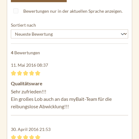
du
ra
Bewertungen nur in der aktuellen Sprache anzeigen.
C2
55
Sortiert nach
En
du
ra
4
Bewertungen
M
ax
11. Mai 2016 08:37
40
En
Bewertung mit 5 von 5 Sternen
Qualitätsware
du
Sehr zufrieden!!!
ra
M
Ein großes Lob auch an das myBait-Team für die
ax
reibungslose Abwicklung!!!
45
En
30. April 2016 21:53
du
ra