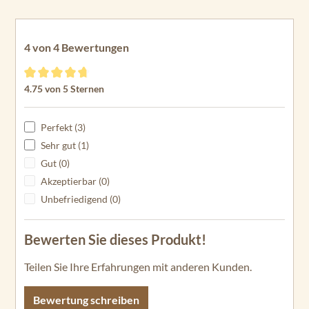
C2
34
En
4 von 4 Bewertungen
du
ra
Durchschnittliche Bewertung von 4.75 von 5 Sternen
4.75 von 5 Sternen
C2
40
Perfekt (3)
En
du
Sehr gut (1)
ra
Gut (0)
C2
Akzeptierbar (0)
45
Unbefriedigend (0)
En
du
Bewerten Sie dieses Produkt!
ra
C2
Teilen Sie Ihre Erfahrungen mit anderen Kunden.
50
Bewertung schreiben
En