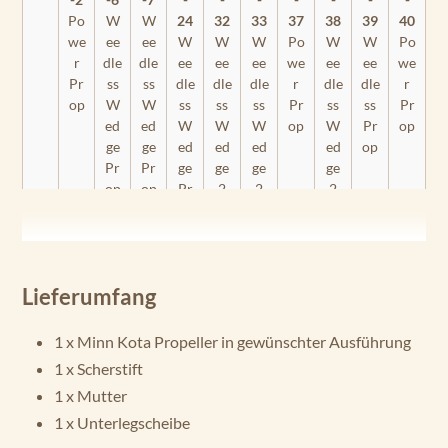
Po
W
W
24
32
33
37
38
39
40
we
ee
ee
W
W
W
Po
W
W
Po
r
dle
dle
ee
ee
ee
we
ee
ee
we
Pr
ss
ss
dle
dle
dle
r
dle
dle
r
op
W
W
ss
ss
ss
Pr
ss
ss
Pr
ed
ed
W
W
W
op
W
Pr
op
ge
ge
ed
ed
ed
ed
op
Pr
Pr
ge
ge
ge
ge
op
op
Pr
2
2
2
op
Pr
Pr
Pr
op
op
op
En
du
Lieferumfang
ra
C2
1 x Minn Kota Propeller in gewünschter Ausführung
30
1 x Scherstift
En
1 x Mutter
du
1 x Unterlegscheibe
ra