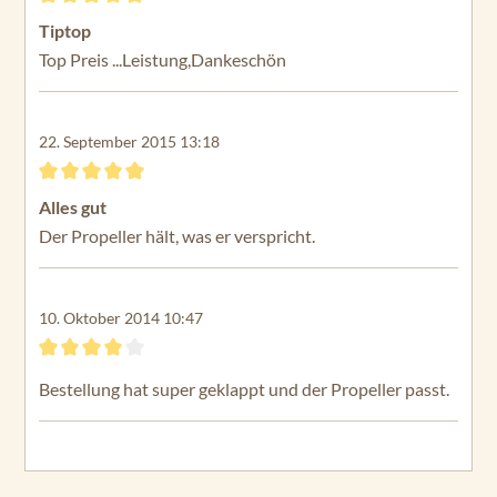
M
Bewertung mit 5 von 5 Sternen
Tiptop
ax
Top Preis ...Leistung,Dankeschön
50
En
du
22. September 2015 13:18
ra
M
Bewertung mit 5 von 5 Sternen
ax
Alles gut
55
Der Propeller hält, was er verspricht.
Tr
ax
xis
10. Oktober 2014 10:47
45
Bewertung mit 4 von 5 Sternen
Tr
Bestellung hat super geklappt und der Propeller passt.
ax
xis
55
Tr