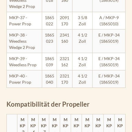
Weedless
018
160
(1865019)
Wedge 2 Prop
MKP-37 -
1865
2091
3 5/8
A / MKP-9
Power Prop
022
170
Zoll
(1865010)
MKP-38 -
1865
2341
4 1/2
E / MKP-34
Weedless
023
160
Zoll
(1865019)
Wedge 2 Prop
MKP-39 -
1865
2321
4 1/2
E / MKP-34
Weedless Prop
039
162
Zoll
(1865019)
MKP-40 -
1865
2321
4 1/2
E / MKP-34
Power Prop
040
170
Zoll
(1865019)
Kompatibilität der Propeller
M
M
M
M
M
M
M
M
M
M
KP
KP
KP
KP
KP
KP
KP
KP
KP
KP
-2
-6
-7
-
-
-
-
-
-
-