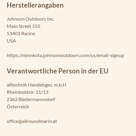
Herstellerangaben
ax
xis
70
Johnson Outdoors Inc.
Main Street 555
Tr
53403 Racine
ax
USA
xis
80
https://minnkota.johnsonoutdoors.com/us/email-signup
Ri
pti
Verantwortliche Person in der EU
de
Tr
alltechnik Handelsges. m.b.H
an
Rheinboldstr. 11/13
so
m
2362 Biedermannsdorf
40
Österreich
SC
office@allroundmarin.at
Ri
pti
de