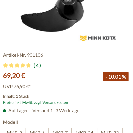
Artikel-Nr.
901106
4
Durchschnittliche Bewertung von 4.75 von 5 Sternen
Verkaufspreis:
69,20 €
- 10.01 %
UVP
76,90 €*
Inhalt:
1 Stück
Preise inkl. MwSt. zzgl. Versandkosten
Auf Lager – Versand 1–3 Werktage
auswählen
Modell
MKP-2
MKP-6
MKP-7
MKP-24
MKP-32