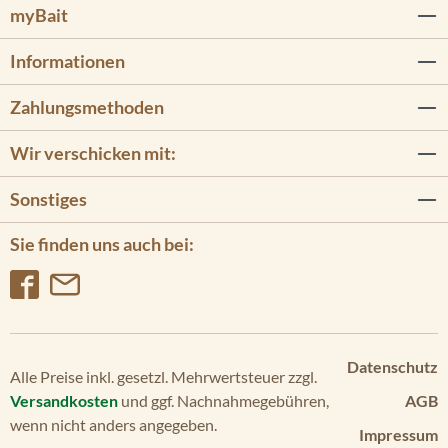
myBait
11
2
Informationen
Po
we
Zahlungsmethoden
rD
riv
Wir verschicken mit:
e/
45
Sonstiges
lb/
12
Sie finden uns auch bei:
V/
Ad
va
nc
ed
GP
Datenschutz
S
Alle Preise inkl. gesetzl. Mehrwertsteuer zzgl.
Versandkosten
und ggf. Nachnahmegebühren,
AGB
Po
wenn nicht anders angegeben.
we
Impressum