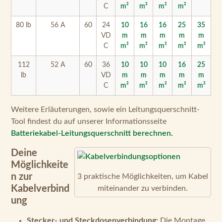
80 lb
56 A
60
24
10
16
16
25
35
VD
m
m
m
m
m
C
m²
m²
m²
m²
m²
112
52 A
60
36
10
10
10
16
25
lb
VD
m
m
m
m
m
C
m²
m²
m²
m²
m²
Weitere Erläuterungen, sowie ein Leitungsquerschnitt-
Tool findest du auf unserer Informationsseite
Batteriekabel-Leitungsquerschnitt berechnen.
Deine
Möglichkeite
n zur
3 praktische Möglichkeiten, um Kabel
Kabelverbind
miteinander zu verbinden.
ung
Stecker- und Steckdosenverbindung:
Die Montage
einer Stecker- und Steckdosenlösung zur
Kabelverbindung bietet sich an, wenn das Kabel