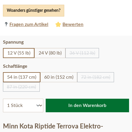
Woanders günstiger gesehen?
Fragen zum Artikel
Bewerten
auswählen
Spannung
12 V (55 lb)
24 V (80 lb)
36 V (112 lb)
(Diese Option ist zurzeit nic
auswählen
Schaftlänge
54 in (137 cm)
60 in (152 cm)
72 in (182 cm)
(Diese Option ist zur
87 in (220 cm)
(Diese Option ist zurzeit nicht verfügbar.)
In den Warenkorb
Minn Kota Riptide Terrova Elektro-