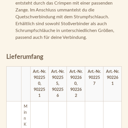
Quetschverbindung mit dem Strumpfschlauch.
Erhältlich sind sowohl Stoßverbinder als auch
Schrumpfschläuche in unterschiedlichen Größen,
passend auch für deine Verbindung.
Lieferumfang
Art.-Nr.
Art.-Nr.
Art.-Nr.
Art.-Nr.
Art.-Nr.
90225
90225
90226
90225
90226
0,
5,
0,
7
1
90225
90225
90226
1
6
2
M
in
n
K
ot
a