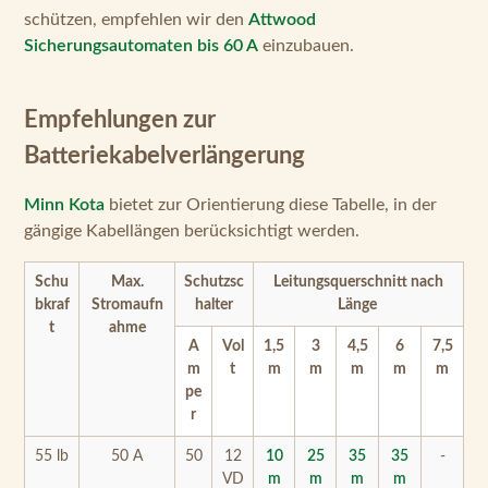
Empfehlungen zur
Batteriekabelverlängerung
Minn Kota
bietet zur Orientierung diese Tabelle, in der
gängige Kabellängen berücksichtigt werden.
Schu
Max.
Schutzsc
Leitungsquerschnitt nach
bkraf
Stromaufn
halter
Länge
t
ahme
A
Vol
1,5
3
4,5
6
7,5
m
t
m
m
m
m
m
pe
r
55 lb
50 A
50
12
10
25
35
35
-
VD
m
m
m
m
C
m²
m²
m²
m²