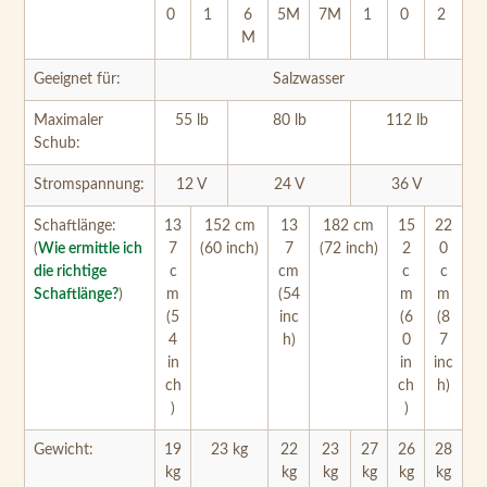
Geeignet für:
Salzwasser
Maximaler
55 lb
80 lb
112 lb
Schub:
Stromspannung:
12 V
24 V
36 V
Schaftlänge:
13
152 cm
13
182 cm
15
22
(
Wie ermittle ich
7
(60 inch)
7
(72 inch)
2
0
die richtige
c
cm
c
c
Schaftlänge?
)
m
(54
m
m
(5
inc
(6
(8
4
h)
0
7
in
in
inc
ch
ch
h)
)
)
Gewicht:
19
23 kg
22
23
27
26
28
kg
kg
kg
kg
kg
kg
Geschwindigkeit
stufenlos
: