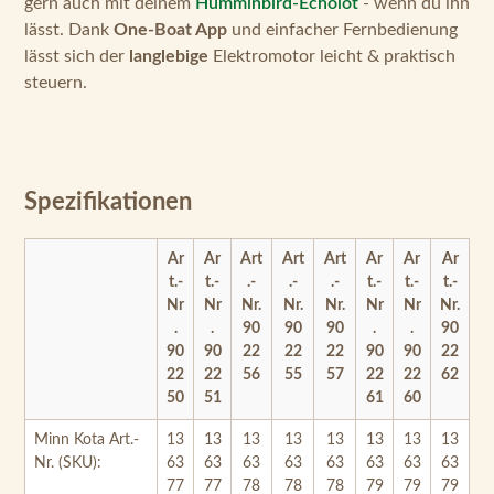
lässt sich der
langlebige
Elektromotor leicht & praktisch
steuern.
Spezifikationen
Ar
Ar
Art
Art
Art
Ar
Ar
Ar
t.-
t.-
.-
.-
.-
t.-
t.-
t.-
Nr
Nr
Nr.
Nr.
Nr.
Nr
Nr
Nr.
.
.
90
90
90
.
.
90
90
90
22
22
22
90
90
22
22
22
56
55
57
22
22
62
50
51
61
60
Minn Kota Art.-
13
13
13
13
13
13
13
13
Nr. (SKU):
63
63
63
63
63
63
63
63
77
77
78
78
78
79
79
79
0
1
6
5M
7M
1
0
2
M