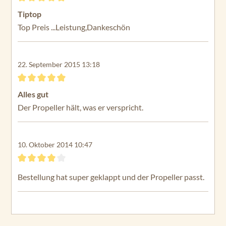
M
Bewertung mit 5 von 5 Sternen
Tiptop
ax
Top Preis ...Leistung,Dankeschön
50
En
du
22. September 2015 13:18
ra
M
Bewertung mit 5 von 5 Sternen
ax
Alles gut
55
Der Propeller hält, was er verspricht.
Tr
ax
xis
10. Oktober 2014 10:47
45
Bewertung mit 4 von 5 Sternen
Tr
Bestellung hat super geklappt und der Propeller passt.
ax
xis
55
Tr