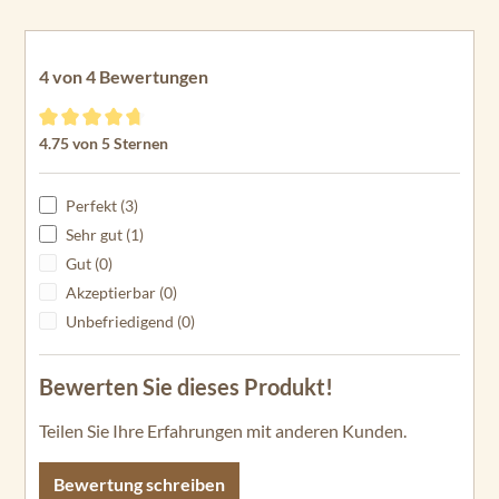
C2
34
En
4 von 4 Bewertungen
du
ra
Durchschnittliche Bewertung von 4.75 von 5 Sternen
4.75 von 5 Sternen
C2
40
Perfekt (3)
En
du
Sehr gut (1)
ra
Gut (0)
C2
Akzeptierbar (0)
45
Unbefriedigend (0)
En
du
Bewerten Sie dieses Produkt!
ra
C2
Teilen Sie Ihre Erfahrungen mit anderen Kunden.
50
Bewertung schreiben
En