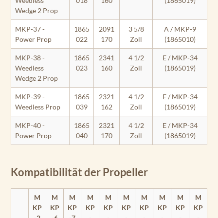
Weedless
018
160
(1865019)
Wedge 2 Prop
MKP-37 -
1865
2091
3 5/8
A / MKP-9
Power Prop
022
170
Zoll
(1865010)
MKP-38 -
1865
2341
4 1/2
E / MKP-34
Weedless
023
160
Zoll
(1865019)
Wedge 2 Prop
MKP-39 -
1865
2321
4 1/2
E / MKP-34
Weedless Prop
039
162
Zoll
(1865019)
MKP-40 -
1865
2321
4 1/2
E / MKP-34
Power Prop
040
170
Zoll
(1865019)
Kompatibilität der Propeller
M
M
M
M
M
M
M
M
M
M
KP
KP
KP
KP
KP
KP
KP
KP
KP
KP
-2
-6
-7
-
-
-
-
-
-
-