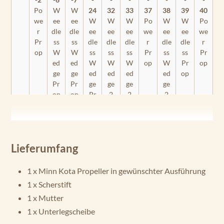
Po
W
W
24
32
33
37
38
39
40
we
ee
ee
W
W
W
Po
W
W
Po
r
dle
dle
ee
ee
ee
we
ee
ee
we
Pr
ss
ss
dle
dle
dle
r
dle
dle
r
op
W
W
ss
ss
ss
Pr
ss
ss
Pr
ed
ed
W
W
W
op
W
Pr
op
ge
ge
ed
ed
ed
ed
op
Pr
Pr
ge
ge
ge
ge
op
op
Pr
2
2
2
op
Pr
Pr
Pr
op
op
op
En
du
Lieferumfang
ra
C2
1 x Minn Kota Propeller in gewünschter Ausführung
30
1 x Scherstift
En
1 x Mutter
du
1 x Unterlegscheibe
ra