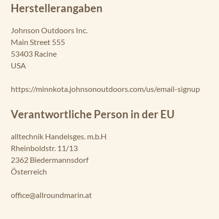
Herstellerangaben
ax
xis
70
Johnson Outdoors Inc.
Main Street 555
Tr
53403 Racine
ax
USA
xis
80
https://minnkota.johnsonoutdoors.com/us/email-signup
Ri
pti
Verantwortliche Person in der EU
de
Tr
alltechnik Handelsges. m.b.H
an
Rheinboldstr. 11/13
so
m
2362 Biedermannsdorf
40
Österreich
SC
office@allroundmarin.at
Ri
pti
de