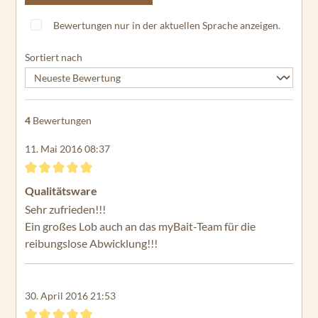
du
ra
Bewertungen nur in der aktuellen Sprache anzeigen.
C2
55
Sortiert nach
En
du
ra
4
Bewertungen
M
ax
11. Mai 2016 08:37
40
En
Bewertung mit 5 von 5 Sternen
Qualitätsware
du
Sehr zufrieden!!!
ra
M
Ein großes Lob auch an das myBait-Team für die
ax
reibungslose Abwicklung!!!
45
En
30. April 2016 21:53
du
ra