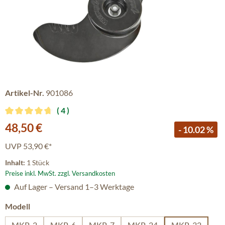
Artikel-Nr.
901086
4
Durchschnittliche Bewertung von 4.75 von 5 Sternen
Verkaufspreis:
48,50 €
- 10.02 %
UVP
53,90 €*
Inhalt:
1 Stück
Preise inkl. MwSt. zzgl. Versandkosten
Auf Lager – Versand 1–3 Werktage
auswählen
Modell
MKP-2
MKP-6
MKP-7
MKP-24
MKP-32