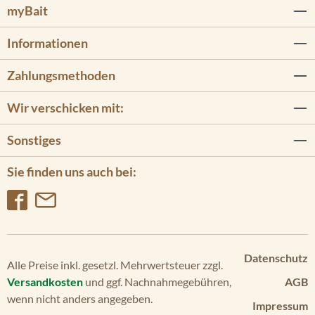
myBait
11
2
Informationen
Po
we
Zahlungsmethoden
rD
riv
Wir verschicken mit:
e/
45
Sonstiges
lb/
12
Sie finden uns auch bei:
V/
Ad
va
nc
ed
GP
Datenschutz
S
Alle Preise inkl. gesetzl. Mehrwertsteuer zzgl.
Versandkosten
und ggf. Nachnahmegebühren,
AGB
Po
wenn nicht anders angegeben.
we
Impressum