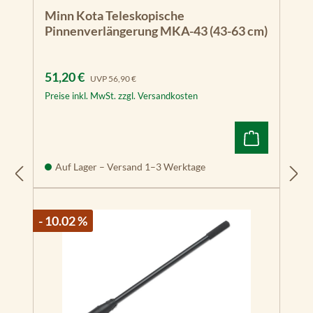
Durchschnittliche Bewertung von 5 von 5 Sternen
Minn Kota Teleskopische
Pinnenverlängerung MKA-43 (43-63 cm)
Verkaufspreis:
Regulärer Preis:
51,20 €
UVP
56,90 €
Preise inkl. MwSt. zzgl. Versandkosten
Auf Lager – Versand 1–3 Werktage
- 10.02 %