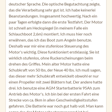
deutscher Sprache. Die optische Begutachtung zeigte,
das die Verarbeitung sehr gut ist. Ich habe keinerlei
Beanstandungen. Insgesammt hochwertig. Nach ein
paar Tagen erfolgte dann die erste Testfahrt. Der Motor
ist schnell am Heckspiegel (in meinem Falle ein
Schlauchboot 2,6m) montiert. Ich muss hier noch
erwähnen, das ich das Boot zum Angeln benutze.
Deshalb war mir eine stufenlose Steuerung des
Motor's wichtig. Diese funktioniert erstklassig. Sie ist
wirklich stufenlos, ohne Ruckerscheinungen beim
drehen des Griffes. Mein alter Motor hatte eine
Schubkraft von 50 lbs, der Neue 40 lbs. Ich muß sagen,
das dieser mehr Schubkraft entwickelt obwohl er nur
einen Propeller mit zwei Blättern hat. Der andere hatte
drei. Ich benutze eine AGM Starterbatterie 95Ah zum
Antrieb des Motor's. Ich bin bei der ersten Fahrt eine
Strecke von ca. 8km in allen Geschwindigkeitsstufen
gefahren. Die Batterie war noch gut halb voll. Man kann
sagen das der Motor sehr stromsparend ist bei