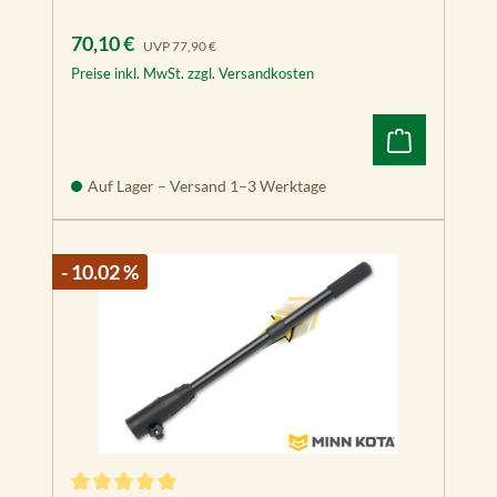
Verkaufspreis:
Regulärer Preis:
70,10 €
UVP
77,90 €
Preise inkl. MwSt. zzgl. Versandkosten
Auf Lager – Versand 1–3 Werktage
- 10.02 %