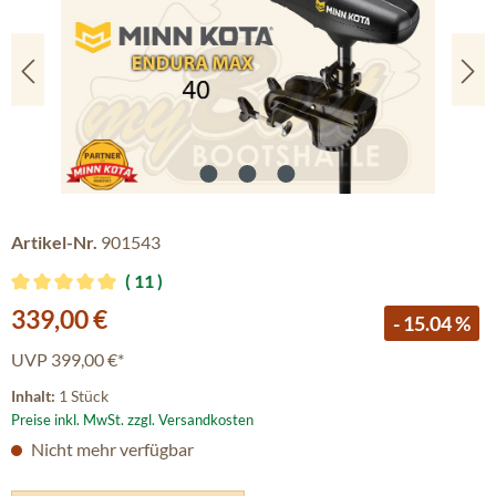
Artikel-Nr.
901543
11
Durchschnittliche Bewertung von 5 von 5 Sternen
Verkaufspreis:
339,00 €
- 15.04 %
UVP
399,00 €*
Inhalt:
1 Stück
Preise inkl. MwSt. zzgl. Versandkosten
Nicht mehr verfügbar