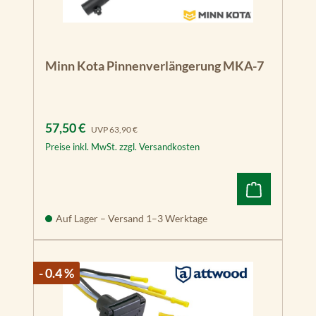
Minn Kota Pinnenverlängerung MKA-7
Verkaufspreis:
Regulärer Preis:
57,50 €
UVP
63,90 €
Preise inkl. MwSt. zzgl. Versandkosten
Auf Lager – Versand 1–3 Werktage
- 0.4 %