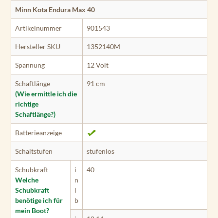
Minn Kota Endura Max 40
Artikelnummer
901543
Hersteller SKU
1352140M
Spannung
12 Volt
Schaftlänge
91 cm
(Wie ermittle ich die
richtige
Schaftlänge?)
Batterieanzeige
Schaltstufen
stufenlos
Schubkraft
i
40
Welche
n
Schubkraft
l
benötige ich für
b
mein Boot?