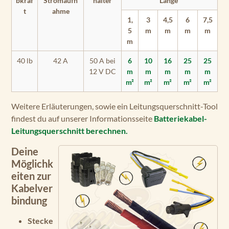
bkraf
Stromaufn
halter
Länge
t
ahme
1,
3
4,5
6
7,5
5
m
m
m
m
m
40 lb
42 A
50 A bei
6
10
16
25
25
12 V DC
m
m
m
m
m
m²
m²
m²
m²
m²
Weitere Erläuterungen, sowie ein Leitungsquerschnitt-Tool
findest du auf unserer Informationsseite
Batteriekabel-
Leitungsquerschnitt berechnen.
Deine
Möglichk
eiten zur
Kabelver
bindung
Stecke