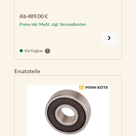
Regulärer Preis:
Ab
489,00 €
Preise inkl. MwSt. zzgl. Versandkosten
Verfügbar
Produktgalerie überspringen
Ersatzteile