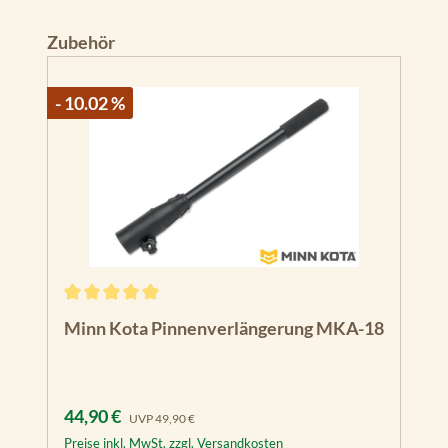
Produktgalerie überspringen
Zubehör
- 10.02 %
Durchschnittliche Bewertung von 5 von 5 Sternen
Minn Kota Pinnenverlängerung MKA-18
Verkaufspreis:
Regulärer Preis:
44,90 €
UVP
49,90 €
Preise inkl. MwSt. zzgl. Versandkosten