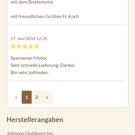
mit dem Bootsmotor
mit freundlichen Grüßen H. Koch
17. Juni 2014 12:35
Bewertung mit 5 von 5 Sternen
Sparsamer Motor.
Sehr schnelle Lieferung, Danke!
Bin sehr zufrieden.
Seite
Seite
1
2
Herstellerangaben
Johnson Outdoors Inc.