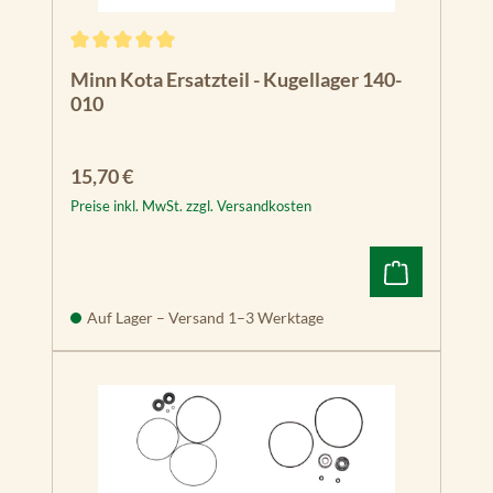
Durchschnittliche Bewertung von 5 von 5 Sternen
Minn Kota Ersatzteil - Kugellager 140-
010
Regulärer Preis:
15,70 €
Preise inkl. MwSt. zzgl. Versandkosten
Auf Lager – Versand 1–3 Werktage