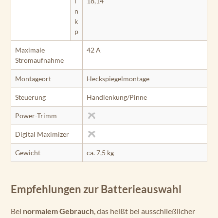
i
18,14
n
k
p
Maximale
42 A
Stromaufnahme
Montageort
Heckspiegelmontage
Steuerung
Handlenkung/Pinne
Power-Trimm
Digital Maximizer
Gewicht
ca. 7,5 kg
Empfehlungen zur Batterieauswahl
Bei
normalem Gebrauch
, das heißt bei ausschließlicher