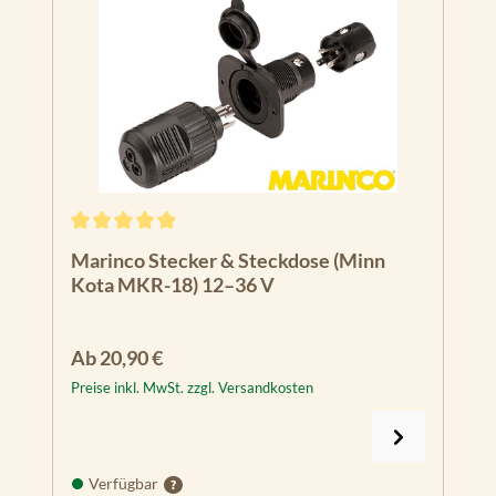
Durchschnittliche Bewertung von 4.93 von 5 Sternen
Marinco Stecker & Steckdose (Minn
Kota MKR-18) 12–36 V
Regulärer Preis:
Ab
20,90 €
Preise inkl. MwSt. zzgl. Versandkosten
Verfügbar