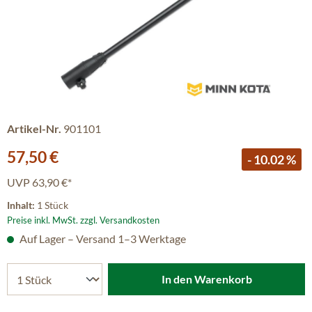
Artikel-Nr.
901101
Verkaufspreis:
57,50 €
- 10.02 %
UVP
63,90 €*
Inhalt:
1 Stück
Preise inkl. MwSt. zzgl. Versandkosten
Auf Lager – Versand 1–3 Werktage
In den Warenkorb