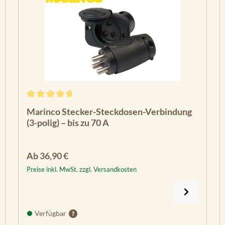
Durchschnittliche Bewertung von 4.8 von 5 Sternen
Marinco Stecker-Steckdosen-Verbindung
(3-polig) – bis zu 70 A
Regulärer Preis:
Ab
36,90 €
Preise inkl. MwSt. zzgl. Versandkosten
Verfügbar