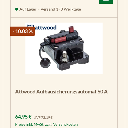
Auf Lager – Versand 1–3 Werktage
- 10.03 %
Attwood Aufbausicherungsautomat 60 A
Verkaufspreis:
Regulärer Preis:
64,95 €
UVP
72,19 €
Preise inkl. MwSt. zzgl. Versandkosten