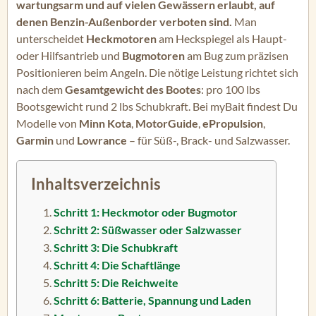
wartungsarm und auf vielen Gewässern erlaubt, auf
denen Benzin-Außenborder verboten sind.
Man
unterscheidet
Heckmotoren
am Heckspiegel als Haupt-
oder Hilfsantrieb und
Bugmotoren
am Bug zum präzisen
Positionieren beim Angeln. Die nötige Leistung richtet sich
nach dem
Gesamtgewicht des Bootes
: pro 100 lbs
Bootsgewicht rund 2 lbs Schubkraft. Bei myBait findest Du
Modelle von
Minn Kota
,
MotorGuide
,
ePropulsion
,
Garmin
und
Lowrance
– für Süß-, Brack- und Salzwasser.
Inhaltsverzeichnis
Schritt 1: Heckmotor oder Bugmotor
Schritt 2: Süßwasser oder Salzwasser
Schritt 3: Die Schubkraft
Schritt 4: Die Schaftlänge
Schritt 5: Die Reichweite
Schritt 6: Batterie, Spannung und Laden