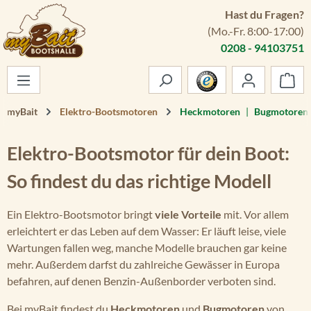
Hast du Fragen?
Zum Hauptinhalt springen
(Mo.-Fr. 8:00-17:00)
0208 - 94103751
War
myBait
Elektro-Bootsmotoren
Heckmotoren
|
Bugmotoren
Elektro-Bootsmotor für dein Boot:
So findest du das richtige Modell
Ein Elektro-Bootsmotor bringt
viele Vorteile
mit. Vor allem
erleichtert er das Leben auf dem Wasser: Er läuft leise, viele
Wartungen fallen weg, manche Modelle brauchen gar keine
mehr. Außerdem darfst du zahlreiche Gewässer in Europa
befahren, auf denen Benzin-Außenborder verboten sind.
Bei myBait findest du
Heckmotoren
und
Bugmotoren
von