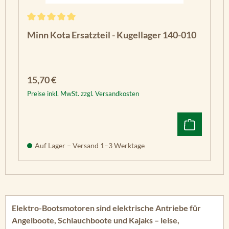
Durchschnittliche Bewertung von 5 von 5 Sternen
Minn Kota Ersatzteil - Kugellager 140-010
Regulärer Preis:
15,70 €
Preise inkl. MwSt. zzgl. Versandkosten
Auf Lager – Versand 1–3 Werktage
Elektro-Bootsmotoren sind elektrische Antriebe für
Angelboote, Schlauchboote und Kajaks – leise,