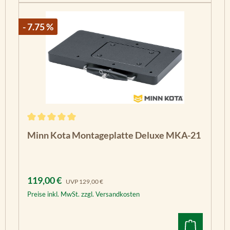
- 7.75 %
Durchschnittliche Bewertung von 5 von 5 Sternen
Minn Kota Montageplatte Deluxe MKA-21
Verkaufspreis:
Regulärer Preis:
119,00 €
UVP
129,00 €
Preise inkl. MwSt. zzgl. Versandkosten