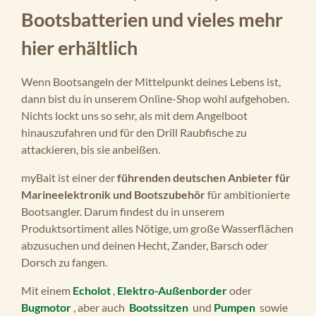
weiteres Plus: Du kannst die Pumpe nicht
Bootsbatterien und vieles mehr
nur zum Aufpumpen, sondern auch zum
hier erhältlich
Entleeren nutzen. Ein integriertes
Manometer zeigt, ob der gewünschte
Druck in den Luftkammern erreicht
Wenn Bootsangeln der Mittelpunkt deines Lebens ist,
ist. So gehst du sicher, dass dein
dann bist du in unserem Online-Shop wohl aufgehoben.
Schlauchboot optimale Fahreigenschaften
Nichts lockt uns so sehr, als mit dem Angelboot
mitbringt und der Elektro-Bootsmotor
hinauszufahren und für den Drill Raubfische zu
weniger Energie verbraucht. Der
attackieren, bis sie anbeißen.
Stromverbrauch der elektrischen
myBait ist einer der
führenden deutschen Anbieter für
Luftpumpe liegt bei maximal 13 A.
Marineelektronik und Bootszubehör
für ambitionierte
Produktdetails im Überblick Bravo GE-
Bootsangler. Darum findest du in unserem
BTP elektrische Luftpumpe Maße 205 mm
Produktsortiment alles Nötige, um große Wasserflächen
× 105 mm × 130 mm Gewicht 2,5 kg
abzusuchen und deinen Hecht, Zander, Barsch oder
Spannung 12 V Max. Stromaufnahme 13 A
Dorsch zu fangen.
Max. Druck 1 bar / 14,5 psi Max. Kapazität
120–450 l/min Abpumpfunktion
Mit einem
Echolot
,
Elektro-Außenborder
oder
Lieferumfang: 1x Tragetasche 1x Schlauch,
Bugmotor
, aber auch
Bootssitzen
und
Pumpen
sowie
Länge 1,7 m 1x Ventiladapter 1x 12V-