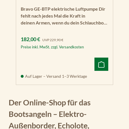
Bravo GE-BTP elektrische Luftpumpe Dir
fehlt nach jedes Mal die Kraft in
deinen Armen, wenn du dein Schlauchboot
aufbaust? Keine Sorge. Viele andere
Bootsangler & -anglerinnen kennen dieses
Verkaufspreis:
Regulärer Preis:
182,00 €
UVP
229,90 €
Problem auch. Dem einem oder
Preise inkl. MwSt. zzgl. Versandkosten
anderen ist deshalb auch ein
Monsterhecht entkommen. Aber mit der
elektrischen Luftpumpe von Bravo ist das
nun passé. Eine schöne Eigenschaft dieser
Auf Lager – Versand 1–3 Werktage
elektrischen Luftpumpe ist, dass du den
Luftdruck bis zu 1 bar stufenlos einstellen
kannst. Die Bravo GE-BTP pumpt dein
Schlauchboot und den
Der Online-Shop für das
Hochdruckluftboden punktgenau zum
Bootsangeln – Elektro-
eingestellten Druck auf. Das schont das
Material deines Schlauchboots. Denn bei
Außenborder, Echolote,
zu hohem Druck reißen die Nähte. Ein