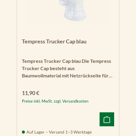
Tempress Trucker Cap blau
Tempress Trucker Cap blau Die Tempress
Trucker Cap besteht aus
Baumwollmaterial mit Netzrückseite für
angenehmes Kopfklima bei warmem
Wetter. Sie besitzt einen verstellbaren
Regulärer Preis:
11,90 €
Verschluss und ist mit gestickten Logos
Preise inkl. MwSt. zzgl. Versandkosten
versehen. "Tempress Seats" Logo auf der
Stirm, "Live Life Outdoors" auf der linken
Seite des Schirm und "Made in the USA"
auf dem Verschluss. Größe: One Size Fits
Auf Lager – Versand 1–3 Werktage
All. Farbe: Blau. Material: Baumwolle und