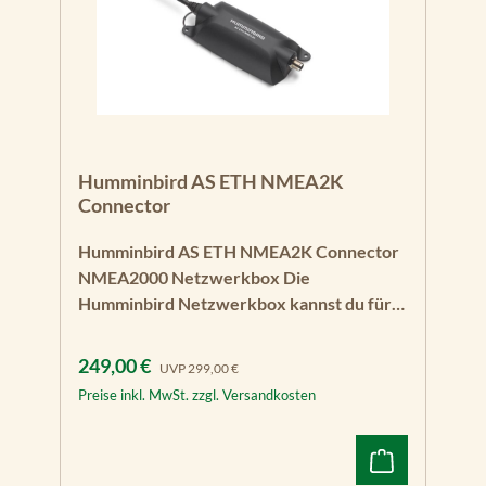
Humminbird AS ETH NMEA2K
Connector
Humminbird AS ETH NMEA2K Connector
NMEA2000 Netzwerkbox Die
Humminbird Netzwerkbox kannst du für
alle Humminbird Echolote mit
Ehternetanschluss nutzen. Mit dem
Verkaufspreis:
Regulärer Preis:
249,00 €
UVP
299,00 €
Humminbird AS ETH NMEA2K Connector
Preise inkl. MwSt. zzgl. Versandkosten
schließt du dein Echolot einfach an ein
vorhandenes NMEA2000-Netzwerk oder
einen NMEA2000-Datenausgang an und
holst dir alle Daten, die du benötigst. Dabei