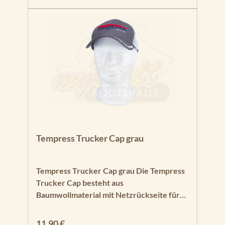
Netzrückseite.
Tempress Trucker Cap grau
Tempress Trucker Cap grau Die Tempress
Trucker Cap besteht aus
Baumwollmaterial mit Netzrückseite für
angenehmes Kopfklima bei warmem
Wetter. Sie besitzt einen verstellbaren
Regulärer Preis:
11,90 €