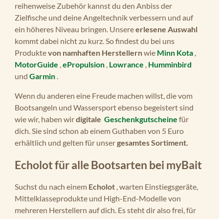
reihenweise Zubehör kannst du den Anbiss der
Bordstecker für Bordsteckdosen /
Zielfische und deine Angeltechnik verbessern und auf
Zigarettenanzünder 1x Krokodilklemmen
ein höheres Niveau bringen. Unsere
erlesene Auswahl
(1 Paar) 2 x Spitzventilaufsatz-Adapter 7x
kommt dabei nicht zu kurz. So findest du bei uns
Bootsventil
Produkte
von namhaften Herstellern
wie
Minn Kota
,
MotorGuide
,
ePropulsion
,
Lowrance
,
Humminbird
und
Garmin
.
Wenn du anderen eine Freude machen willst, die vom
Bootsangeln und Wassersport ebenso begeistert sind
wie wir, haben wir
digitale
Geschenkgutscheine
für
dich. Sie sind schon ab einem Guthaben von 5 Euro
erhältlich und gelten für unser
gesamtes Sortiment.
Echolot für alle Bootsarten bei myBait
Suchst du nach einem
Echolot
, warten Einstiegsgeräte,
Mittelklasseprodukte und High-End-Modelle von
mehreren Herstellern auf dich. Es steht dir also frei, für