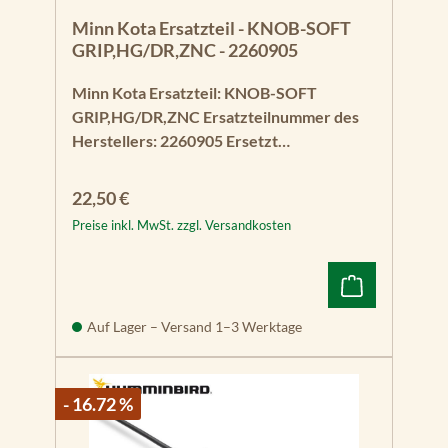
Minn Kota Ersatzteil - KNOB-SOFT
GRIP,HG/DR,ZNC - 2260905
Minn Kota Ersatzteil: KNOB-SOFT
GRIP,HG/DR,ZNC Ersatzteilnummer des
Herstellers: 2260905 Ersetzt
Ersatzteilnummer: 2260900 Der
Griffknopf ist insgesamt ca. 7 cm lang und
Regulärer Preis:
22,50 €
hat eine Schraublänge von ca. 2 cm. Er ist
Preise inkl. MwSt. zzgl. Versandkosten
mit folgenden Minn Kota Bugmotoren
kompatibel: Minn Kota Edge von 2006 bis
heute Minn Kota Terrova Modelle von
2007 bis heute
Auf Lager – Versand 1–3 Werktage
- 16.72 %