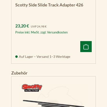
Scotty Side Slide Track Adapter 426
Verkaufspreis:
Regulärer Preis:
23,20 €
UVP
24,98 €
Preise inkl. MwSt. zzgl. Versandkosten
Auf Lager – Versand 1–3 Werktage
Produktgalerie überspringen
Zubehör