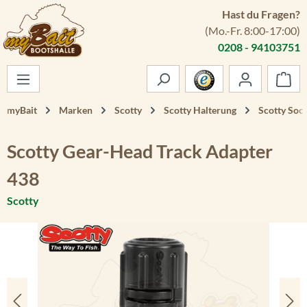
Hast du Fragen?
Zum Hauptinhalt springen
(Mo.-Fr. 8:00-17:00)
0208 - 94103751
War
myBait
Marken
Scotty
Scotty Halterung
Scotty Soc
Scotty Gear-Head Track Adapter
438
Scotty
Bildergalerie überspringen