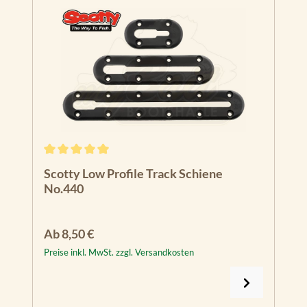
Durchschnittliche Bewertung von 5 von 5 Sternen
Scotty Low Profile Track Schiene
No.440
Regulärer Preis:
Ab
8,50 €
Preise inkl. MwSt. zzgl. Versandkosten