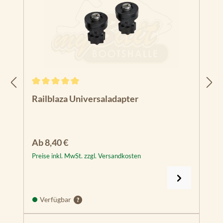
Durchschnittliche Bewertung von 5 von 5 Sternen
Railblaza Universaladapter
Regulärer Preis:
Ab
8,40 €
Preise inkl. MwSt. zzgl. Versandkosten
Verfügbar