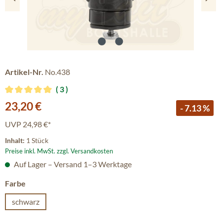
Artikel-Nr.
No.438
3
Durchschnittliche Bewertung von 5 von 5 Sternen
Verkaufspreis:
23,20 €
- 7.13 %
UVP
24,98 €*
Inhalt:
1 Stück
Preise inkl. MwSt. zzgl. Versandkosten
Auf Lager – Versand 1–3 Werktage
auswählen
Farbe
schwarz