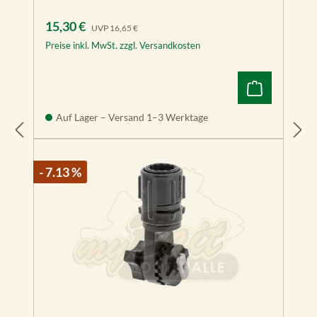
Verkaufspreis:
Regulärer Preis:
15,30 €
UVP
16,65 €
Preise inkl. MwSt. zzgl. Versandkosten
Auf Lager – Versand 1–3 Werktage
- 7.13 %