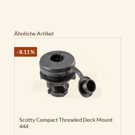
Produktgalerie überspringen
Ähnliche Artikel
- 8.11 %
Scotty Compact Threaded Deck Mount
444