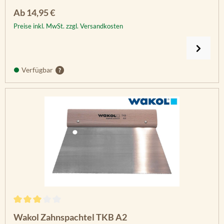
Regulärer Preis:
Ab
14,95 €
Preise inkl. MwSt. zzgl. Versandkosten
Verfügbar
Durchschnittliche Bewertung von 3 von 5 Sternen
Wakol Zahnspachtel TKB A2