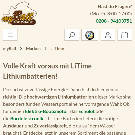
Hast du Fragen?
Zum Hauptinhalt springen
(Mo.-Fr. 8:00-17:00)
0208 - 94103751
War
myBait
Marken
Li Time
Volle Kraft voraus mit LiTime
Lithiumbatterien!
Du suchst zuverlässige Energie? Dann bist du hier genau
richtig! Die
hochwertigen Lithiumbatterien
dieser Marke sind
besonders für den Wassersport eine hervorragende Wahl: Ob
für deinen
Elektro-Bootsmotor
, das
Echolot
oder
die
Bordelektronik
– LiTime Batterien liefern die nötige
Ausdauer
und
Zuverlässigkeit
, die du auf dem Wasser
brauchst. Entdecke jetzt in unserem Sortiment die passende