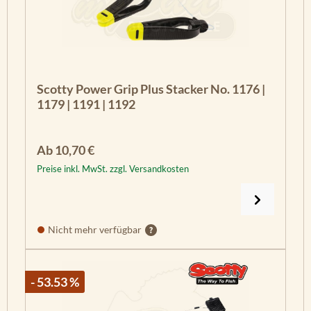
Scotty Power Grip Plus Stacker No. 1176 |
1179 | 1191 | 1192
Regulärer Preis:
Ab
10,70 €
Preise inkl. MwSt. zzgl. Versandkosten
Nicht mehr verfügbar
- 53.53 %