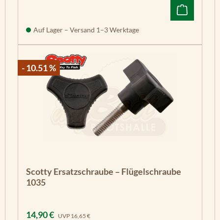
Auf Lager – Versand 1–3 Werktage
- 10.51 %
Scotty Ersatzschraube – Flügelschraube
1035
Verkaufspreis:
Regulärer Preis:
14,90 €
UVP
16,65 €