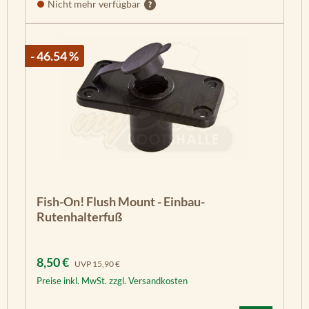
Nicht mehr verfügbar
- 46.54 %
Fish-On! Flush Mount - Einbau-
Rutenhalterfuß
Verkaufspreis:
Regulärer Preis:
8,50 €
UVP
15,90 €
Preise inkl. MwSt. zzgl. Versandkosten