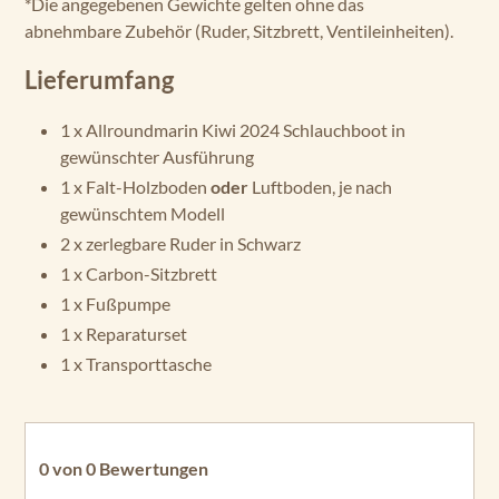
*Die angegebenen Gewichte gelten ohne das
abnehmbare Zubehör (Ruder, Sitzbrett, Ventileinheiten).
Lieferumfang
1 x Allroundmarin Kiwi 2024 Schlauchboot in
gewünschter Ausführung
1 x Falt-Holzboden
oder
Luftboden, je nach
gewünschtem Modell
2 x zerlegbare Ruder in Schwarz
1 x Carbon-Sitzbrett
1 x Fußpumpe
1 x Reparaturset
1 x Transporttasche
0 von 0 Bewertungen