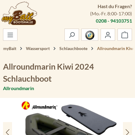
Hast du Fragen?
Zum Hauptinhalt springen
(Mo.-Fr. 8:00-17:00)
0208 - 94103751
War
myBait
Wassersport
Schlauchboote
Allroundmarin Kiwi
Allroundmarin Kiwi 2024
Schlauchboot
Allroundmarin
Bildergalerie überspringen