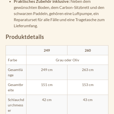
Praktisches Zubehör inklusive:
Neben dem
gewünschten Boden, dem Carbon-Sitzbrett und den
schwarzen Paddeln, gehören eine Luftpumpe, ein
Reparaturset für alle Fälle und eine Tragetasche zum
Lieferumfang.
Produktdetails
249
260
Farbe
Grau oder Oliv
Gesamtlä
249 cm
263 cm
nge
Gesamtbr
151 cm
153 cm
eite
Schlauchd
42 cm
43 cm
urchmess
er