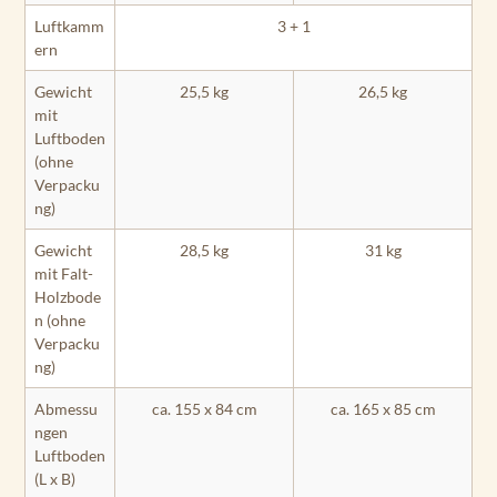
Luftkamm
3 + 1
ern
Gewicht
25,5 kg
26,5 kg
mit
Luftboden
(ohne
Verpacku
ng)
Gewicht
28,5 kg
31 kg
mit Falt-
Holzbode
n (ohne
Verpacku
ng)
Abmessu
ca. 155 x 84 cm
ca. 165 x 85 cm
ngen
Luftboden
(L x B)