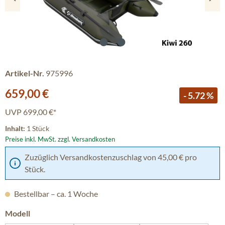
Artikel-Nr.
975996
Verkaufspreis:
659,00 €
- 5.72 %
UVP
699,00 €*
Inhalt:
1 Stück
Preise inkl. MwSt. zzgl. Versandkosten
Zuzüglich Versandkostenzuschlag von 45,00 € pro
Stück.
Bestellbar – ca. 1 Woche
auswählen
Modell