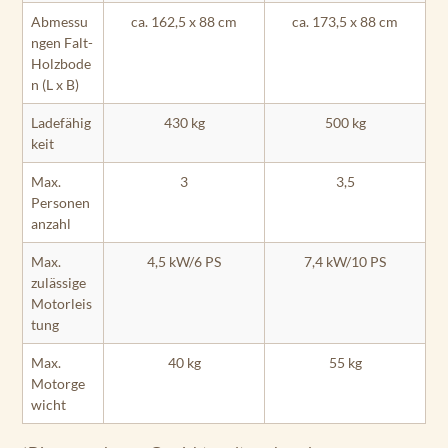
Abmessu
ca. 162,5 x 88 cm
ca. 173,5 x 88 cm
ngen Falt-
Holzbode
n (L x B)
Ladefähig
430 kg
500 kg
keit
Max.
3
3,5
Personen
anzahl
Max.
4,5 kW/6 PS
7,4 kW/10 PS
zulässige
Motorleis
tung
Max.
40 kg
55 kg
Motorge
wicht