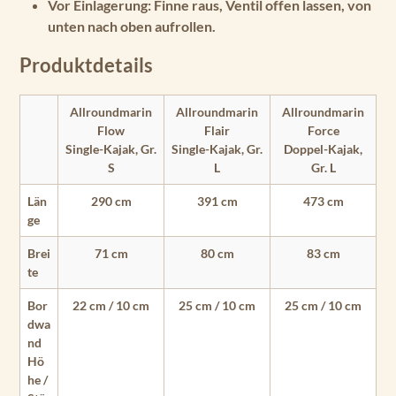
Vor Einlagerung:
Finne raus, Ventil offen lassen, von
unten nach oben aufrollen.
Produktdetails
Allroundmarin
Allroundmarin
Allroundmarin
Flow
Flair
Force
Single-Kajak, Gr.
Single-Kajak, Gr.
Doppel-Kajak,
S
L
Gr. L
Län
290 cm
391 cm
473 cm
ge
Brei
71 cm
80 cm
83 cm
te
Bor
22 cm / 10 cm
25 cm / 10 cm
25 cm / 10 cm
dwa
nd
Hö
he /