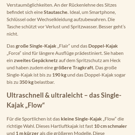
Verstaumöglichkeiten. An der Rückenlehne des Sitzes
befindet sich eine
Stautasche.
Ideal, um Smartphone,
Schlüssel oder Wechselkleidung aufzubewahren. Die
Tasche schützt vor Verlust und Spritzwasser. Besser geht’s
nicht.
Das
große Single-Kajak
„Flair“ und das
Doppel-Kajak
„Force“ sind für längere Ausflüge prädestiniert. Sie haben
ein
zweites Gepäcknetz
auf dem Spritzschutz am Heck
und haben zudem eine
größere Tragkraft.
Das große
Single-Kajak ist bis zu
190 kg
und das Doppel-Kajak sogar
bis zu
350 kg
belastbar.
Ultraschnell & ultraleicht – das Single-
Kajak „Flow“
Für die Sportlichen ist das
kleine Single-Kajak
„Flow“ die
richtige Wahl. Dieses Hartluftkajak ist fast
10 cm schmaler
und
1 m kürzer
als die größeren Modelle. Diese