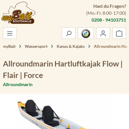
Hast du Fragen?
Zum Hauptinhalt springen
(Mo.-Fr. 8:00-17:00)
0208 - 94103751
War
myBait
Wassersport
Kanus & Kajaks
Allroundmarin Hartl
Allroundmarin Hartluftkajak Flow |
Flair | Force
Allroundmarin
Bildergalerie überspringen