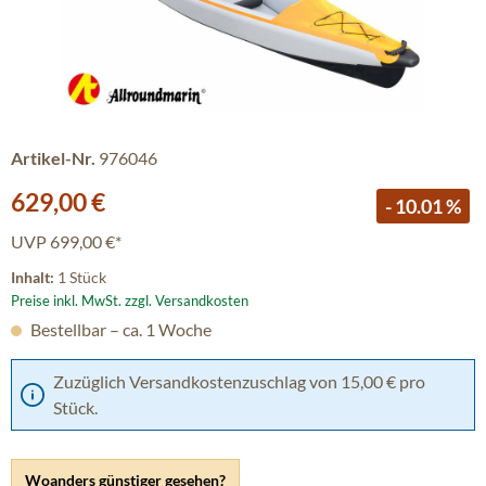
Artikel-Nr.
976046
Verkaufspreis:
629,00 €
- 10.01 %
UVP
699,00 €*
Inhalt:
1 Stück
Preise inkl. MwSt. zzgl. Versandkosten
Bestellbar – ca. 1 Woche
Zuzüglich Versandkostenzuschlag von 15,00 € pro
Stück.
Woanders günstiger gesehen?