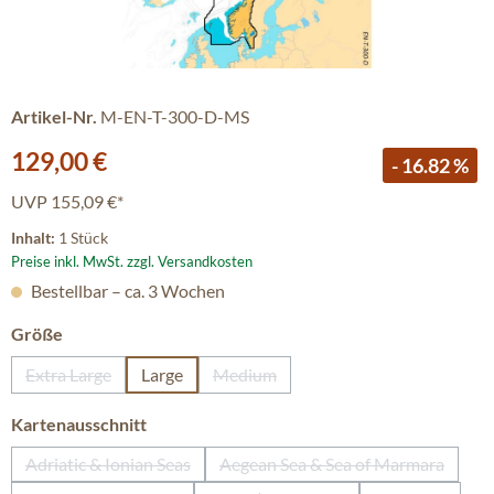
Artikel-Nr.
M-EN-T-300-D-MS
Verkaufspreis:
129,00 €
- 16.82 %
UVP
155,09 €*
Inhalt:
1 Stück
Preise inkl. MwSt. zzgl. Versandkosten
Bestellbar – ca. 3 Wochen
auswählen
Größe
Extra Large
Large
Medium
(Diese Option ist zurzeit nicht verfügbar.)
(Diese Option ist zurzeit nicht verfüg
auswählen
Kartenausschnitt
Adriatic & Ionian Seas
Aegean Sea & Sea of Marmara
(Diese Option ist zurzeit nicht verfügbar.)
(Diese Option ist zurzeit