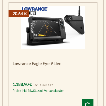
- 20.64 %
Lowrance Eagle Eye 9 Live
Verkaufspreis:
Regulärer Preis:
1.188,90 €
UVP
1.498,15 €
Preise inkl. MwSt. zzgl. Versandkosten