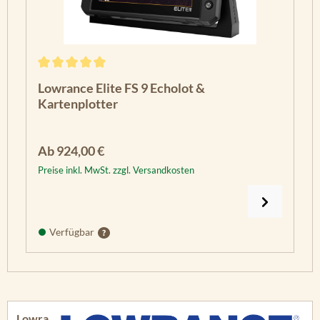
Durchschnittliche Bewertung von 5 von 5 Sternen
Lowrance Elite FS 9 Echolot &
Kartenplotter
Regulärer Preis:
Ab
924,00 €
Preise inkl. MwSt. zzgl. Versandkosten
Verfügbar
Lowra