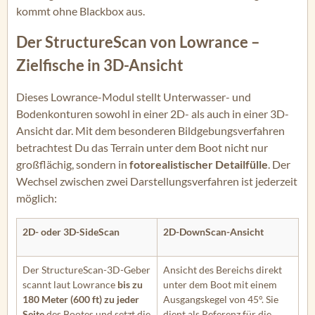
kommt ohne Blackbox aus.
Der StructureScan von Lowrance –
Zielfische in 3D-Ansicht
Dieses Lowrance-Modul stellt Unterwasser- und
Bodenkonturen sowohl in einer 2D- als auch in einer 3D-
Ansicht dar. Mit dem besonderen Bildgebungsverfahren
betrachtest Du das Terrain unter dem Boot nicht nur
großflächig, sondern in
fotorealistischer Detailfülle
. Der
Wechsel zwischen zwei Darstellungsverfahren ist jederzeit
möglich:
2D- oder 3D-SideScan
2D-DownScan-Ansicht
Der StructureScan-3D-Geber
Ansicht des Bereichs direkt
scannt laut Lowrance
bis zu
unter dem Boot mit einem
180 Meter (600 ft) zu jeder
Ausgangskegel von 45°. Sie
Seite
des Bootes und setzt die
dient als Referenz für die