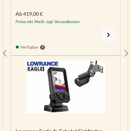
Regulärer Preis:
Ab
419,00 €
Preise inkl. MwSt. zzgl. Versandkosten
Verfügbar
Lowrance Eagle 4x Echolot Fishfinder