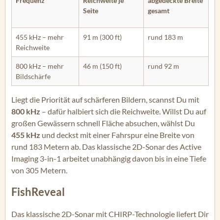
Frequenz
Reichweite je
abgedeckte Breite
Seite
gesamt
455 kHz – mehr
91 m (300 ft)
rund 183 m
Reichweite
800 kHz – mehr
46 m (150 ft)
rund 92 m
Bildschärfe
Liegt die Priorität auf schärferen Bildern, scannst Du mit
800 kHz
– dafür halbiert sich die Reichweite. Willst Du auf
großen Gewässern schnell Fläche absuchen, wählst Du
455 kHz
und deckst mit einer Fahrspur eine Breite von
rund 183 Metern ab. Das klassische 2D-Sonar des Active
Imaging 3-in-1 arbeitet unabhängig davon bis in eine Tiefe
von 305 Metern.
FishReveal
Das klassische 2D-Sonar mit CHIRP-Technologie liefert Dir