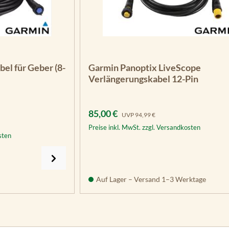
el für Geber (8-
Garmin Panoptix LiveScope
Verlängerungskabel 12-Pin
Verkaufspreis:
Regulärer Preis:
85,00 €
UVP
94,99 €
Preise inkl. MwSt. zzgl. Versandkosten
sten
Auf Lager – Versand 1–3 Werktage