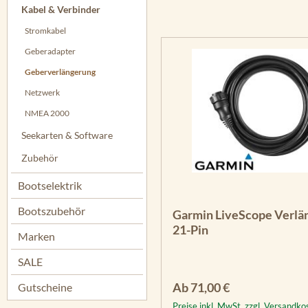
Kabel & Verbinder
Stromkabel
Geberadapter
Geberverlängerung
Netzwerk
NMEA 2000
Seekarten & Software
Zubehör
Bootselektrik
Bootszubehör
Garmin LiveScope Verlä
21-Pin
Marken
SALE
Regulärer Preis:
Ab
71,00 €
Gutscheine
Preise inkl. MwSt. zzgl. Versandko