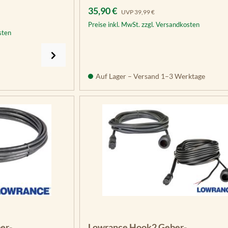
Verkaufspreis:
Regulärer Preis:
35,90 €
UVP
39,99 €
Preise inkl. MwSt. zzgl. Versandkosten
sten
Auf Lager – Versand 1–3 Werktage
er-
Lowrance Hook2 Geber-