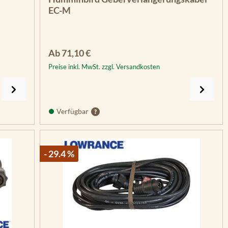
EC-M
Regulärer Preis:
Ab
71,10 €
Preise inkl. MwSt. zzgl. Versandkosten
Verfügbar
- 29.4 %