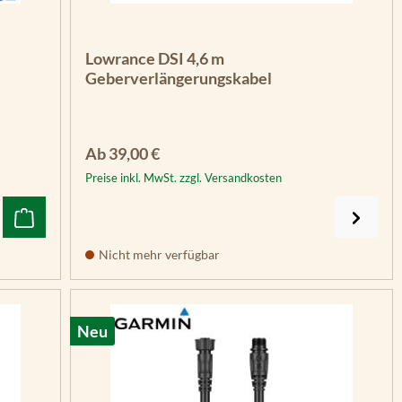
Lowrance DSI 4,6 m
Geberverlängerungskabel
Regulärer Preis:
Ab
39,00 €
Preise inkl. MwSt. zzgl. Versandkosten
Nicht mehr verfügbar
Neu