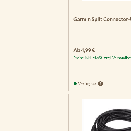
Garmin Split Connector
Regulärer Preis:
Ab
4,99 €
Preise inkl. MwSt. zzgl. Versandko
Verfügbar