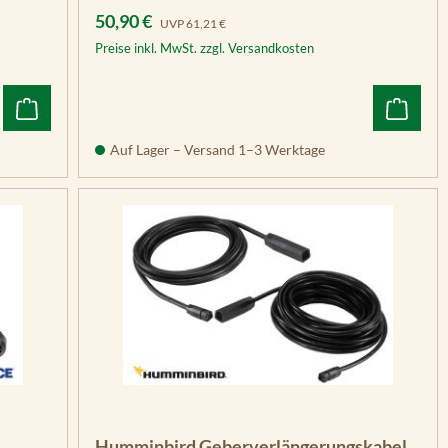
Verkaufspreis:
Regulärer Preis:
50,90 €
UVP
61,21 €
Preise inkl. MwSt. zzgl. Versandkosten
Auf Lager – Versand 1–3 Werktage
Humminbird Geberverlängerungskabel