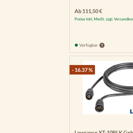
Regulärer Preis:
Ab
111,50 €
Preise inkl. MwSt. zzgl. Versandko
Verfügbar
- 16.37 %
Lowrance XT-10BLK Geb