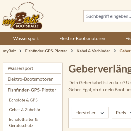
 Hauptinhalt springen
Zur Suche springen
Zur Hauptnavigation springen
Wassersport
Elektro-Bootsmotoren
Fi
myBait
Fishfinder-GPS-Plotter
Kabel & Verbinder
Geber
Geberverlän
Wassersport
Elektro-Bootsmotoren
Dein Geberkabel ist zu kurz? U
Geber. Egal, ob du dein Boot 
Fishfinder-GPS-Plotter
Echolote & GPS
Geber & Zubehör
Hersteller
Preis
Echolothalter &
Geräteschutz