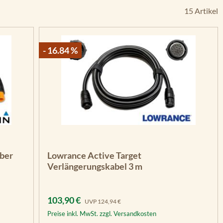
15 Artikel
- 16.84 %
n 5 Sternen
eber
Lowrance Active Target
Verlängerungskabel 3 m
Verkaufspreis:
Regulärer Preis:
103,90 €
UVP
124,94 €
Preise inkl. MwSt. zzgl. Versandkosten