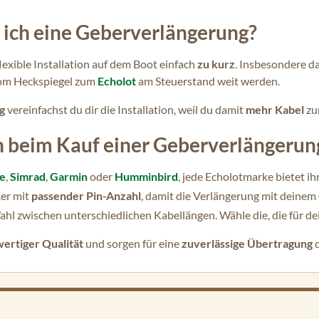
ich eine Geberverlängerung?
flexible Installation auf dem Boot einfach
zu kurz
. Insbesondere d
om Heckspiegel zum
Echolot
am Steuerstand weit werden.
ng
vereinfachst du dir die Installation, weil du damit
mehr Kabel
zu
 beim Kauf einer Geberverlängerun
e
,
Simrad
,
Garmin
oder
Humminbird
, jede Echolotmarke bietet i
ker mit
passender Pin-Anzahl
, damit die Verlängerung mit deinem
ahl zwischen unterschiedlichen Kabellängen. Wähle die, die für d
ertiger Qualität
und sorgen für eine
zuverlässige Übertragung
d