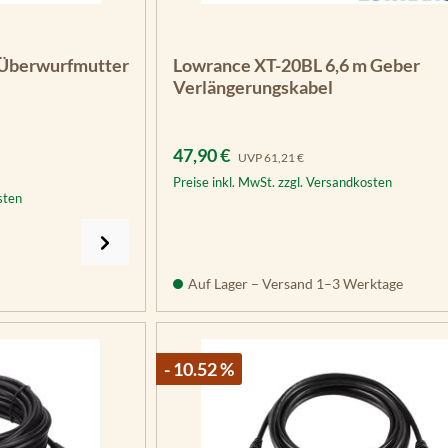
-Überwurfmutter
Lowrance XT-20BL 6,6 m Geber
Verlängerungskabel
Verkaufspreis:
Regulärer Preis:
47,90 €
UVP
61,21 €
Preise inkl. MwSt. zzgl. Versandkosten
sten
Auf Lager – Versand 1–3 Werktage
- 10.52 %