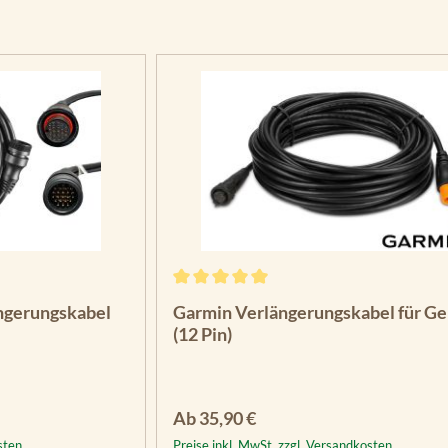
Durchschnittliche Bewertung von 5 vo
ngerungskabel
Garmin Verlängerungskabel für G
(12 Pin)
Regulärer Preis:
Ab
35,90 €
sten
Preise inkl. MwSt. zzgl. Versandkosten