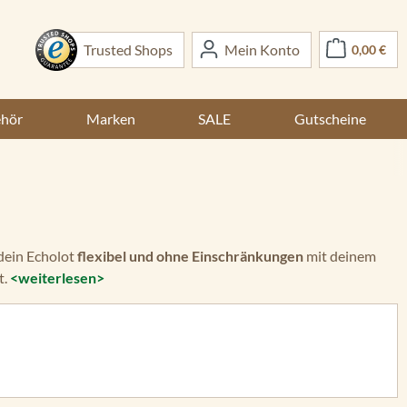
War
Trusted Shops
Mein Konto
0,00 €
ehör
Marken
SALE
Gutscheine
dein Echolot
flexibel und ohne Einschränkungen
mit deinem
t.
<weiterlesen>