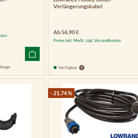
Verlängerungskabel
Regulärer Preis:
Ab
56,90 €
sten
Preise inkl. MwSt. zzgl. Versandkosten
ktage
Verfügbar
- 21.74 %