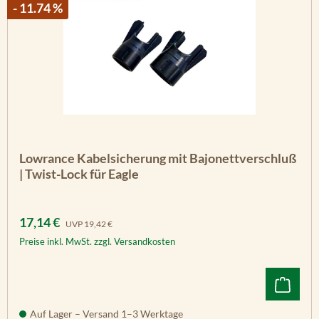
- 11.74 %
Lowrance Kabelsicherung mit Bajonettverschluß
| Twist-Lock für Eagle
Verkaufspreis:
Regulärer Preis:
17,14 €
UVP
19,42 €
Preise inkl. MwSt. zzgl. Versandkosten
Auf Lager – Versand 1–3 Werktage