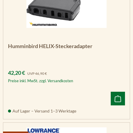
Humminbird HELIX-Steckeradapter
Verkaufspreis:
Regulärer Preis:
42,20 €
UVP
46,90 €
Preise inkl. MwSt. zzgl. Versandkosten
Auf Lager – Versand 1–3 Werktage