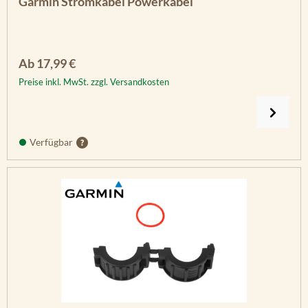
Garmin Stromkabel Powerkabel
Regulärer Preis:
Ab
17,99 €
Preise inkl. MwSt. zzgl. Versandkosten
Verfügbar