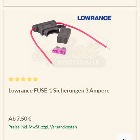
Durchschnittliche Bewertung von 5 von 5 Sternen
Lowrance FUSE-1 Sicherungen 3 Ampere
Regulärer Preis:
Ab
7,50 €
Preise inkl. MwSt. zzgl. Versandkosten