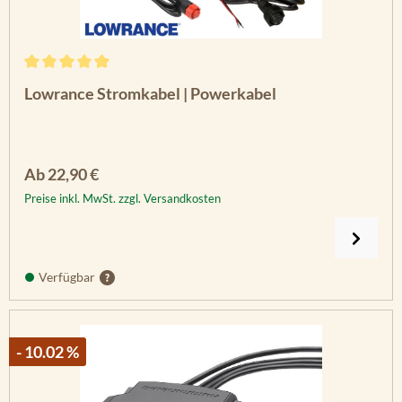
Durchschnittliche Bewertung von 5 von 5 Sternen
Lowrance Stromkabel | Powerkabel
Regulärer Preis:
Ab
22,90 €
Preise inkl. MwSt. zzgl. Versandkosten
Verfügbar
- 10.02 %