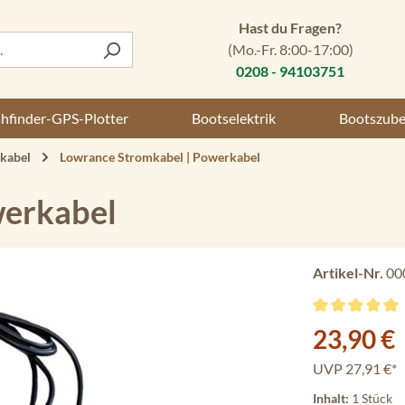
Hast du Fragen?
(Mo.-Fr. 8:00-17:00)
0208 - 94103751
shfinder-GPS-Plotter
Bootselektrik
Bootszub
kabel
Lowrance Stromkabel | Powerkabel
werkabel
Artikel-Nr.
00
Durchschnittli
Verkaufspreis:
23,90 €
UVP
27,91 €*
Inhalt:
1 Stück