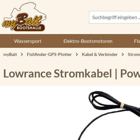
 Hauptinhalt springen
Zur Suche springen
Zur Hauptnavigation springen
Wassersport
Elektro-Bootsmotoren
Fi
myBait
Fishfinder-GPS-Plotter
Kabel & Verbinder
Strom
Lowrance Stromkabel | Po
Bildergalerie überspringen