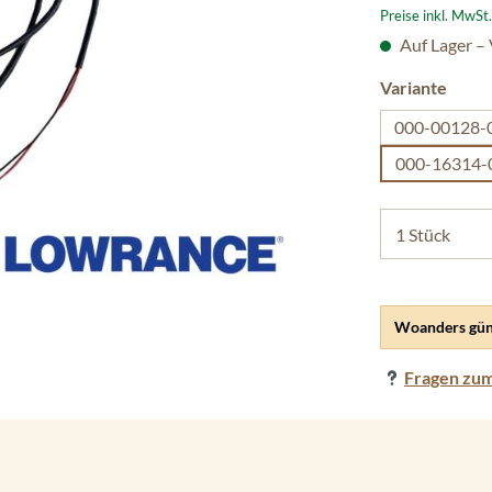
Preise inkl. MwSt
Auf Lager –
ausw
Variante
000-00128-
000-16314-
Woanders gün
Fragen zum