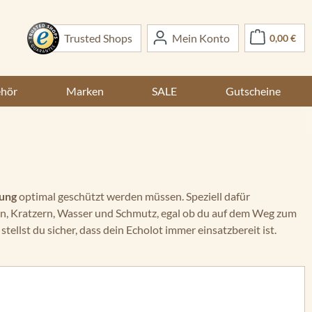
War
Trusted Shops
Mein Konto
0,00 €
ehör
Marken
SALE
Gutscheine
ung
optimal geschützt werden müssen. Speziell dafür
en, Kratzern, Wasser und Schmutz, egal ob du auf dem Weg zum
tellst du sicher, dass dein Echolot immer einsatzbereit ist.