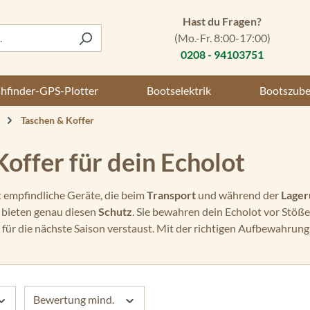
Hast du Fragen?
(Mo.-Fr. 8:00-17:00)
0208 - 94103751
shfinder-GPS-Plotter
Bootselektrik
Bootszub
Taschen & Koffer
offer für dein Echolot
t empfindliche Geräte, die beim
Transport
und während der
Lager
 bieten genau diesen
Schutz
. Sie bewahren dein Echolot vor Stöß
 für die nächste Saison verstaust. Mit der richtigen Aufbewahrung s
Bewertung mind.