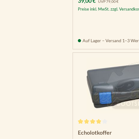
Verkaufspreis:
39,00 €
UVP
79,00 €
Preise inkl. MwSt. zzgl. Versandko
Auf Lager – Versand 1–3 Wer
Durchschnittliche Bewertun
Echolotkoffer