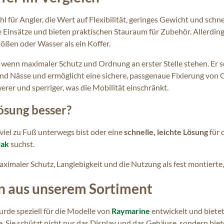
hl für Angler, die Wert auf Flexibilität, geringes Gewicht und schne
ile Einsätze und bieten praktischen Stauraum für Zubehör. Allerding
ößen oder Wasser als ein Koffer.
, wenn maximaler Schutz und Ordnung an erster Stelle stehen. Er s
nd Nässe und ermöglicht eine sichere, passgenaue Fixierung von 
erer und sperriger, was die Mobilität einschränkt.
ösung besser?
viel zu Fuß unterwegs bist oder eine
schnelle, leichte Lösung
für 
jak
suchst.
ximaler Schutz, Langlebigkeit und die Nutzung als fest montierte, 
n aus unserem Sortiment
rde speziell für die Modelle von
Raymarine
entwickelt und bietet
. Sie schützt nicht nur das Display und das Gehäuse, sondern biet