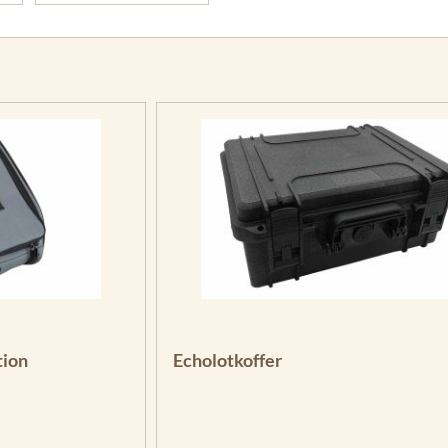
g von 4 von 5 Sternen
tion
Echolotkoffer