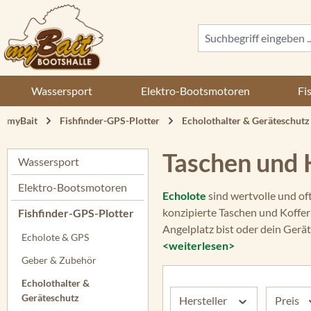
 Hauptinhalt springen
Zur Suche springen
Zur Hauptnavigation springen
Wassersport
Elektro-Bootsmotoren
Fi
myBait
Fishfinder-GPS-Plotter
Echolothalter & Geräteschutz
Taschen und K
Wassersport
Elektro-Bootsmotoren
Echolote
sind wertvolle und of
konzipierte Taschen und Koffer
Fishfinder-GPS-Plotter
Angelplatz bist oder dein Gerät
Echolote & GPS
<weiterlesen>
Geber & Zubehör
Echolothalter &
Geräteschutz
Hersteller
Preis