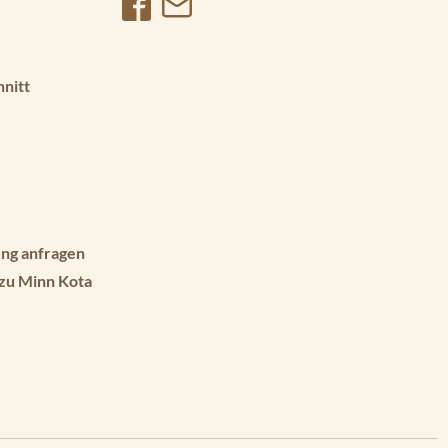
hnitt
ng anfragen
 zu Minn Kota