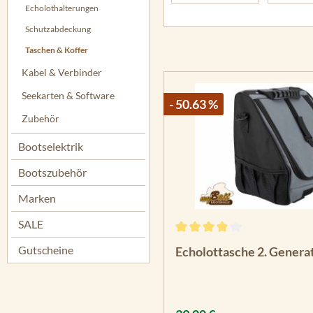
Echolothalterungen
Schutzabdeckung
Taschen & Koffer
Kabel & Verbinder
Seekarten & Software
- 50.63 %
Zubehör
Bootselektrik
Bootszubehör
Marken
SALE
Durchschnittliche Bewertun
Gutscheine
Echolottasche 2. Genera
Regulärer Preis: