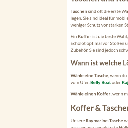
Taschen
sind oft die erste Wa
legen. Sie sind ideal für mob
weniger Schutz vor starken St
Ein
Koffer
ist die beste Wahl
Echolot optimal vor Stößen u
Zubehör. Sie sind jedoch schw
Wann ist welche L
Wähle eine Tasche
, wenn du 
vom Ufer,
Belly Boat
oder
Ka
Wähle einen Koffer
, wenn ma
Koffer & Tasche
Unsere
Raymarine-Tasche
wu
passgenaue, gepolsterte Hülle