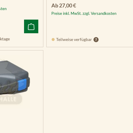
Regulärer Preis:
Ab
27,00 €
sten
Preise inkl. MwSt. zzgl. Versandkosten
ktage
Teilweise verfügbar
g von 4 von 5 Sternen