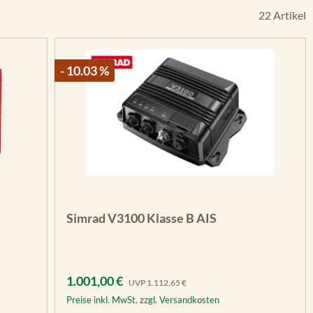
22 Artikel
- 10.03 %
n 5 Sternen
Simrad V3100 Klasse B AIS
Verkaufspreis:
Regulärer Preis:
1.001,00 €
UVP
1.112,65 €
Preise inkl. MwSt. zzgl. Versandkosten