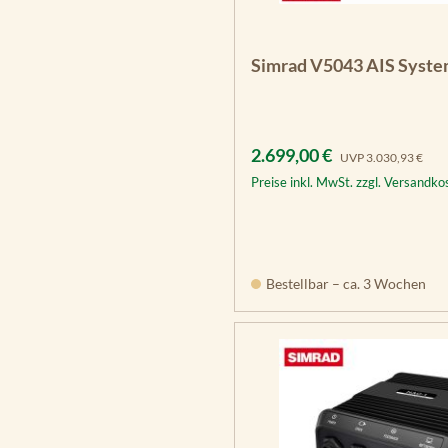
Simrad V5043 AIS Syst
Verkaufspreis:
Regulärer Preis:
2.699,00 €
UVP
3.030,93 €
Preise inkl. MwSt. zzgl. Versandko
Bestellbar – ca. 3 Wochen