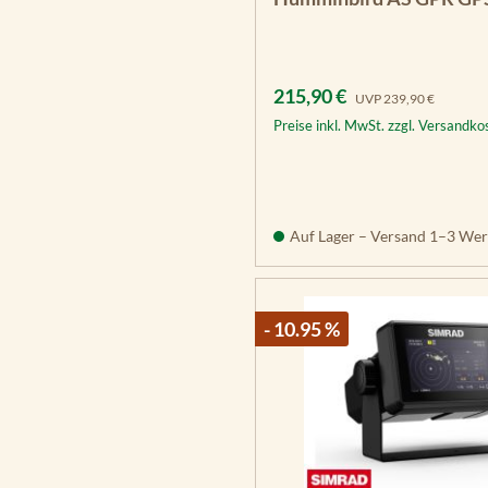
Verkaufspreis:
Regulärer Preis:
215,90 €
UVP
239,90 €
Preise inkl. MwSt. zzgl. Versandko
Auf Lager – Versand 1–3 Wer
- 10.95 %