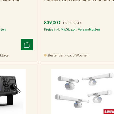
Verkaufspreis:
Regulärer Preis:
839,00 €
UVP
935,34 €
sten
Preise inkl. MwSt. zzgl. Versandkosten
ktage
Bestellbar – ca. 3 Wochen