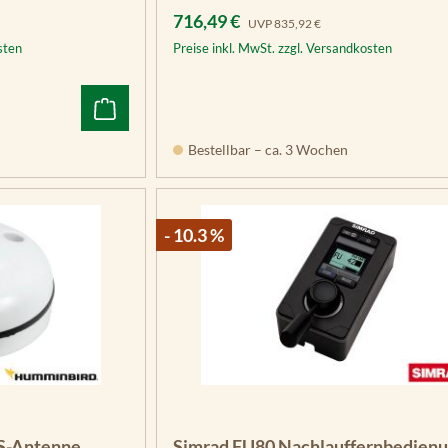
Verkaufspreis:
Regulärer Preis:
716,49 €
UVP
835,92 €
sten
Preise inkl. MwSt. zzgl. Versandkosten
Bestellbar – ca. 3 Wochen
- 10.3 %
S-Antenne
Simrad FU80 Nachlauffernbedien