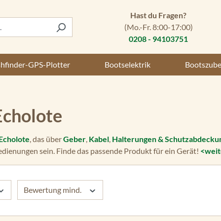
Hast du Fragen?
(Mo.-Fr. 8:00-17:00)
0208 - 94103751
shfinder-GPS-Plotter
Bootselektrik
Bootszub
Echolote
Echolote
, das über
Geber
,
Kabel
,
Halterungen & Schutzabdecku
dienungen sein. Finde das passende Produkt für ein Gerät!
<weit
Bewertung mind.