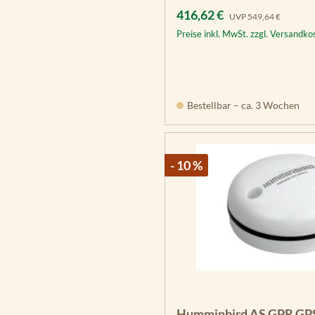
Verkaufspreis:
Regulärer Preis:
416,62 €
UVP
549,64 €
Preise inkl. MwSt. zzgl. Versandko
Bestellbar – ca. 3 Wochen
- 10 %
Humminbird AS GPR GP