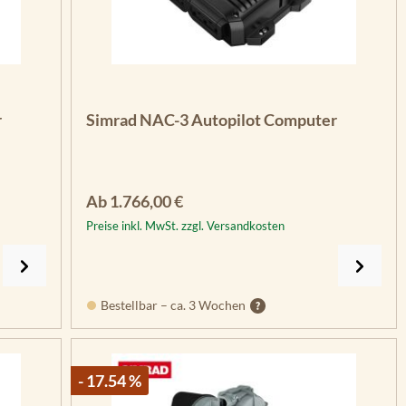
r
Simrad NAC-3 Autopilot Computer
Regulärer Preis:
Ab
1.766,00 €
Preise inkl. MwSt. zzgl. Versandkosten
Bestellbar – ca. 3 Wochen
- 17.54 %