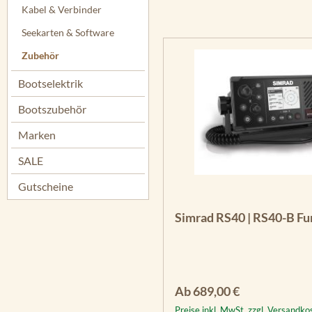
Kabel & Verbinder
Seekarten & Software
Zubehör
Bootselektrik
Bootszubehör
Marken
SALE
Gutscheine
Simrad RS40 | RS40-B F
Regulärer Preis:
Ab
689,00 €
Preise inkl. MwSt. zzgl. Versandko