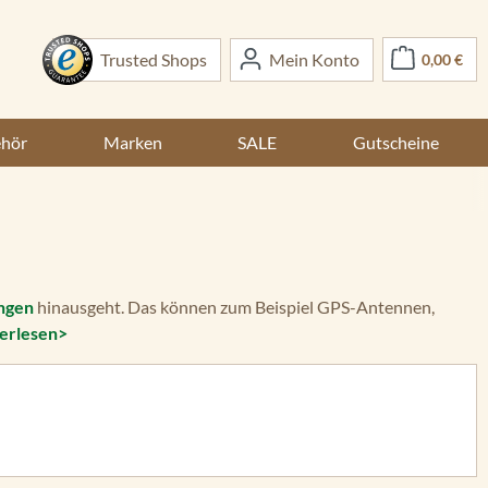
War
Trusted Shops
Mein Konto
0,00 €
ehör
Marken
SALE
Gutscheine
ngen
hinausgeht. Das können zum Beispiel GPS-Antennen,
erlesen>