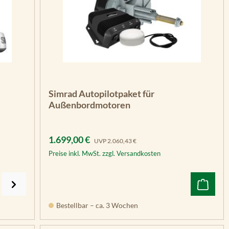
Simrad Autopilotpaket für
Außenbordmotoren
Verkaufspreis:
Regulärer Preis:
1.699,00 €
UVP
2.060,43 €
Preise inkl. MwSt. zzgl. Versandkosten
Bestellbar – ca. 3 Wochen