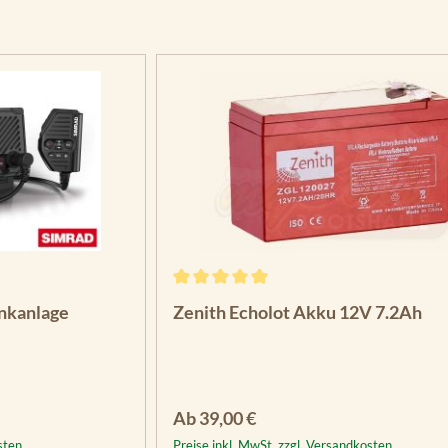
Durchschnittliche Bewertung von 5 vo
unkanlage
Zenith Echolot Akku 12V 7.2Ah
Regulärer Preis:
Ab
39,00 €
sten
Preise inkl. MwSt. zzgl. Versandkosten