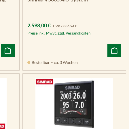
Verkaufspreis:
Regulärer Preis:
2.598,00 €
UVP
2.886,94 €
Preise inkl. MwSt. zzgl. Versandkosten
Bestellbar – ca. 3 Wochen