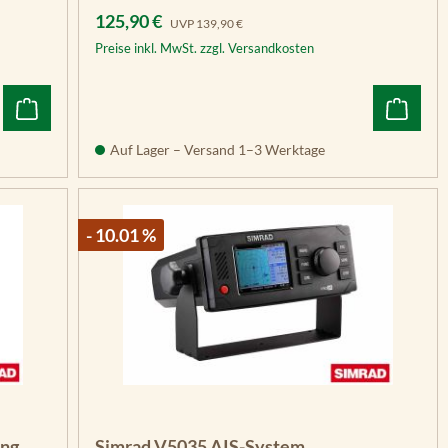
Verkaufspreis:
Regulärer Preis:
125,90 €
UVP
139,90 €
Preise inkl. MwSt. zzgl. Versandkosten
Auf Lager – Versand 1–3 Werktage
- 10.01 %
ung
Simrad V5035 AIS-System