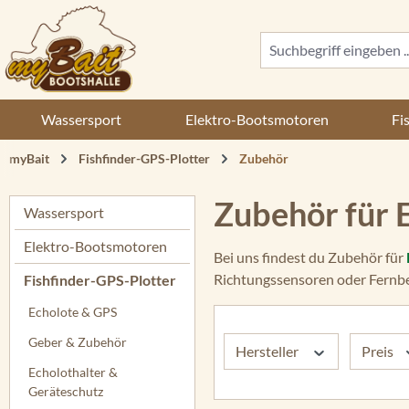
 Hauptinhalt springen
Zur Suche springen
Zur Hauptnavigation springen
Wassersport
Elektro-Bootsmotoren
Fi
myBait
Fishfinder-GPS-Plotter
Zubehör
Zubehör für 
Wassersport
Elektro-Bootsmotoren
Bei uns findest du Zubehör für
Richtungssensoren oder Fernbe
Fishfinder-GPS-Plotter
Echolote & GPS
Geber & Zubehör
Hersteller
Preis
Echolothalter &
Geräteschutz