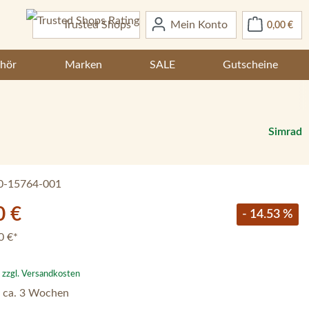
War
Trusted Shops
Mein Konto
0,00 €
hör
Marken
SALE
Gutscheine
Simrad
0-15764-001
0 €
- 14.53 %
0 €*
. zzgl. Versandkosten
– ca. 3 Wochen