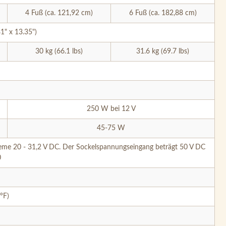
4 Fuß (ca. 121,92 cm)
6 Fuß (ca. 182,88 cm)
" x 13.35")
30 kg (66.1 lbs)
31.6 kg (69.7 lbs)
250 W bei 12 V
45-75 W
eme 20 - 31,2 V DC. Der Sockelspannungseingang beträgt 50 V DC
0
°F)