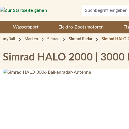
 Hauptinhalt springen
Zur Suche springen
Zur Hauptnavigation springen
Wassersport
Elektro-Bootsmotoren
Fi
myBait
Marken
Simrad
Simrad Radar
Simrad HALO 2
Simrad HALO 2000 | 3000 
Bildergalerie überspringen