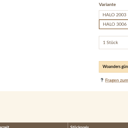
ausw
Variante
HALO 2003
HALO 3006
Woanders güns
Fragen zum
erzeit
Stückpreis