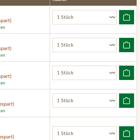
part)
ten
part)
ten
part)
ten
espart)
ten
espart)