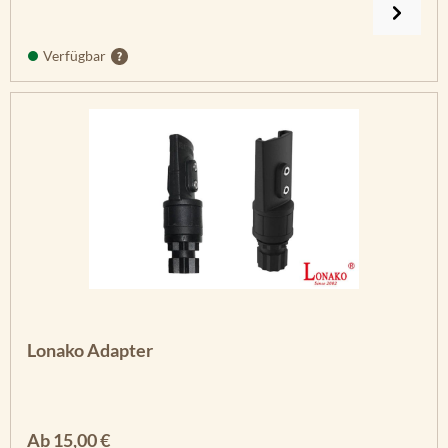
Verfügbar
Lonako Adapter
Regulärer Preis:
Ab
15,00 €