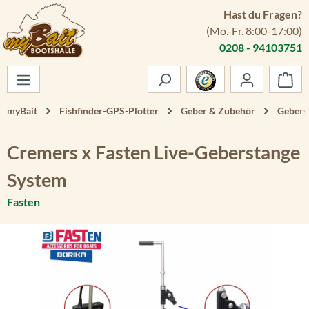
Hast du Fragen?
Zum Hauptinhalt springen
(Mo.-Fr. 8:00-17:00)
0208 - 94103751
War
myBait
Fishfinder-GPS-Plotter
Geber & Zubehör
Gebers
Cremers x Fasten Live-Geberstange
System
Fasten
Bildergalerie überspringen