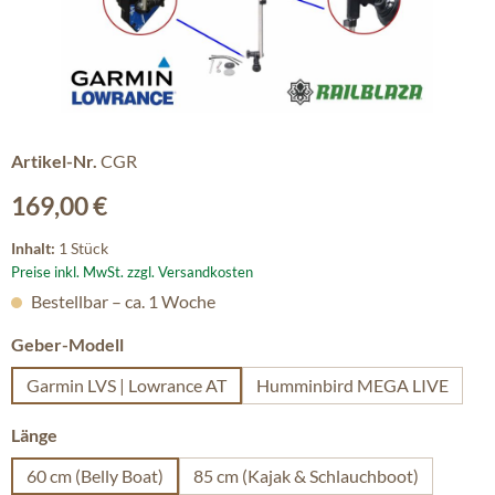
Artikel-Nr.
CGR
Regulärer Preis:
169,00 €
Inhalt:
1 Stück
Preise inkl. MwSt. zzgl. Versandkosten
Bestellbar – ca. 1 Woche
auswählen
Geber-Modell
Garmin LVS | Lowrance AT
Humminbird MEGA LIVE
auswählen
Länge
60 cm (Belly Boat)
85 cm (Kajak & Schlauchboot)