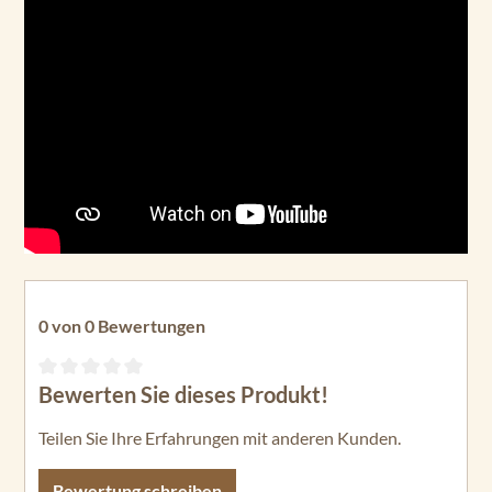
0 von 0 Bewertungen
Bewerten Sie dieses Produkt!
Durchschnittliche Bewertung von 0 von 5 Sternen
Teilen Sie Ihre Erfahrungen mit anderen Kunden.
Bewertung schreiben