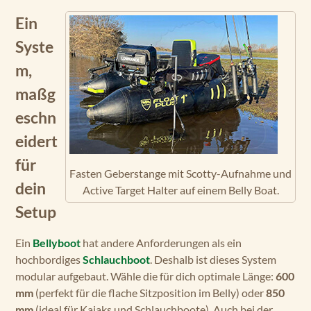
Ein
Syste
m,
maßg
eschn
eidert
für
Fasten Geberstange mit Scotty-Aufnahme und
dein
Active Target Halter auf einem Belly Boat.
Setup
Ein
Bellyboot
hat andere Anforderungen als ein
hochbordiges
Schlauchboot
. Deshalb ist dieses System
modular aufgebaut. Wähle die für dich optimale Länge:
600
mm
(perfekt für die flache Sitzposition im Belly) oder
850
mm
(ideal für Kajaks und Schlauchboote). Auch bei der