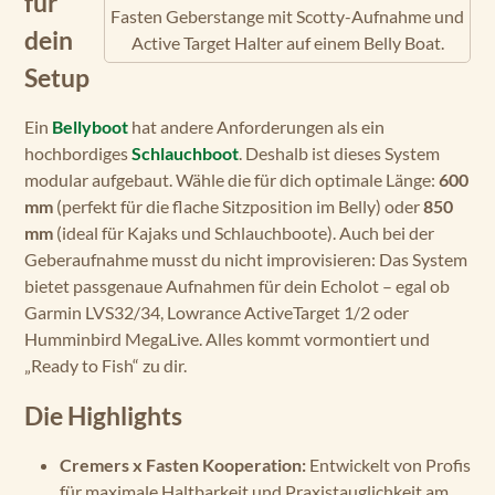
für
Fasten Geberstange mit Scotty-Aufnahme und
dein
Active Target Halter auf einem Belly Boat.
Setup
Ein
Bellyboot
hat andere Anforderungen als ein
hochbordiges
Schlauchboot
. Deshalb ist dieses System
modular aufgebaut. Wähle die für dich optimale Länge:
600
mm
(perfekt für die flache Sitzposition im Belly) oder
850
mm
(ideal für Kajaks und Schlauchboote). Auch bei der
Geberaufnahme musst du nicht improvisieren: Das System
bietet passgenaue Aufnahmen für dein Echolot – egal ob
Garmin LVS32/34, Lowrance ActiveTarget 1/2 oder
Humminbird MegaLive. Alles kommt vormontiert und
„Ready to Fish“ zu dir.
Die Highlights
Cremers x Fasten Kooperation:
Entwickelt von Profis
für maximale Haltbarkeit und Praxistauglichkeit am