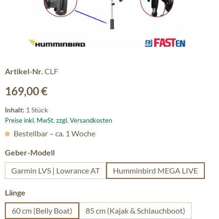
Artikel-Nr.
CLF
Regulärer Preis:
169,00 €
Inhalt:
1 Stück
Preise inkl. MwSt. zzgl. Versandkosten
Bestellbar – ca. 1 Woche
auswählen
Geber-Modell
Garmin LVS | Lowrance AT
Humminbird MEGA LIVE
auswählen
Länge
60 cm (Belly Boat)
85 cm (Kajak & Schlauchboot)