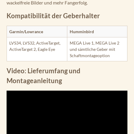
wackelfreie Bilder und mehr Fangerfolg.
Kompatibilität der Geberhalter
Garmin/Lowrance
Humminbird
LVS34, LVS32, ActiveTarget,
MEGA Live 1, MEGA Live 2
ActiveTarget 2, Eagle Eye
und sämtliche Geber mit
Schaftmontageoption
Video: Lieferumfang und
Montageanleitung