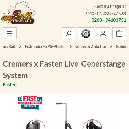
Hast du Fragen?
Zum Hauptinhalt springen
(Mo.-Fr. 8:00-17:00)
0208 - 94103751
War
myBait
Fishfinder-GPS-Plotter
Geber & Zubehör
Gebers
Cremers x Fasten Live-Geberstange
System
Fasten
Bildergalerie überspringen