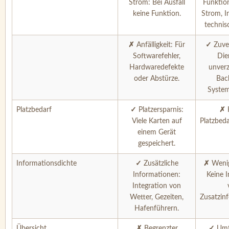
Strom: Bei Ausfall
Funktio
keine Funktion.
Strom, I
technis
✗
Anfälligkeit: Für
✓
Zuver
Softwarefehler,
Die
Hardwaredefekte
unverz
oder Abstürze.
Bac
System
Platzbedarf
✓
Platzersparnis:
✗
Viele Karten auf
Platzbeda
einem Gerät
gespeichert.
Informationsdichte
✓
Zusätzliche
✗
Wenig
Informationen:
Keine I
Integration von
Wetter, Gezeiten,
Zusatzin
Hafenführern.
Übersicht
✗
Begrenzter
✓
Umf