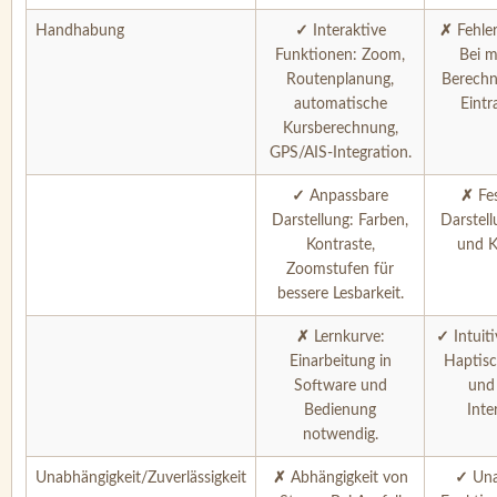
Handhabung
✓
Interaktive
✗
Fehler
Funktionen: Zoom,
Bei m
Routenplanung,
Berech
automatische
Eintr
Kursberechnung,
GPS/AIS-Integration.
✓
Anpassbare
✗
Fes
Darstellung: Farben,
Darstell
Kontraste,
und K
Zoomstufen für
bessere Lesbarkeit.
✗
Lernkurve:
✓
Intuit
Einarbeitung in
Haptisc
Software und
und 
Bedienung
Inte
notwendig.
Unabhängigkeit/Zuverlässigkeit
✗
Abhängigkeit von
✓
Una