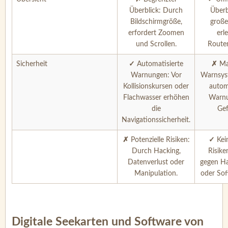
Überblick: Durch
Überb
Bildschirmgröße,
große
erfordert Zoomen
erl
und Scrollen.
Route
Sicherheit
✓
Automatisierte
✗
Ma
Warnungen: Vor
Warnsys
Kollisionskursen oder
autom
Flachwasser erhöhen
Warnu
die
Gef
Navigationssicherheit.
✗
Potenzielle Risiken:
✓
Kei
Durch Hacking,
Risik
Datenverlust oder
gegen Ha
Manipulation.
oder Sof
Digitale Seekarten und Software von