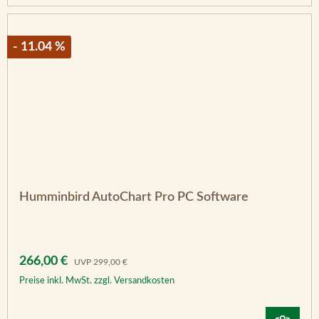
- 11.04 %
Humminbird AutoChart Pro PC Software
Verkaufspreis:
Regulärer Preis:
266,00 €
UVP
299,00 €
Preise inkl. MwSt. zzgl. Versandkosten