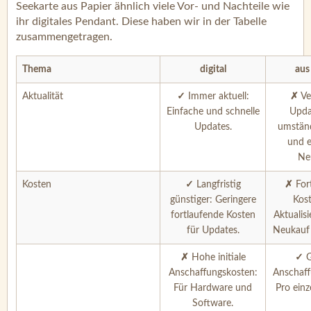
Seekarte aus Papier ähnlich viele Vor- und Nachteile wie
ihr digitales Pendant. Diese haben wir in der Tabelle
zusammengetragen.
Thema
digital
aus
Aktualität
✓
Immer aktuell:
✗
Ve
Einfache und schnelle
Upda
Updates.
umständ
und e
Ne
Kosten
✓
Langfristig
✗
For
günstiger: Geringere
Kost
fortlaufende Kosten
Aktualis
für Updates.
Neukauf 
✗
Hohe initiale
✓
G
Anschaffungskosten:
Anschaff
Für Hardware und
Pro einz
Software.