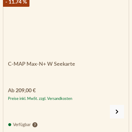
- 11.74 %
C-MAP Max-N+ W Seekarte
Regulärer Preis:
Ab
209,00 €
Preise inkl. MwSt. zzgl. Versandkosten
Verfügbar