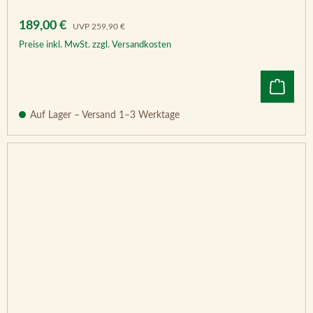
Verkaufspreis:
Regulärer Preis:
189,00 €
UVP
259,90 €
Preise inkl. MwSt. zzgl. Versandkosten
Auf Lager – Versand 1–3 Werktage