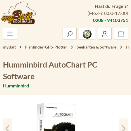
Hast du Fragen?
Zum Hauptinhalt springen
(Mo.-Fr. 8:00-17:00)
0208 - 94103751
War
myBait
Fishfinder-GPS-Plotter
Seekarten & Software
Hu
Humminbird AutoChart PC
Software
Humminbird
Bildergalerie überspringen