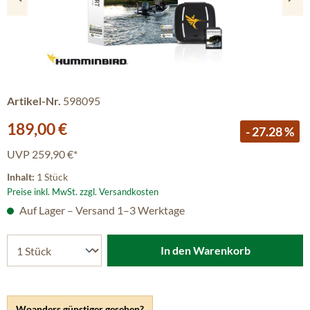
Artikel-Nr.
598095
Verkaufspreis:
189,00 €
- 27.28 %
UVP
259,90 €*
Inhalt:
1 Stück
Preise inkl. MwSt. zzgl. Versandkosten
Auf Lager – Versand 1–3 Werktage
In den Warenkorb
Woanders günstiger gesehen?