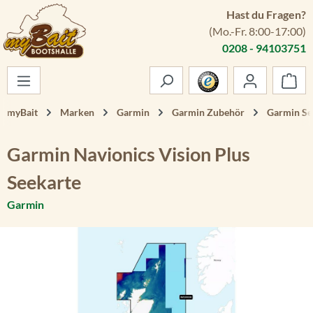
Hast du Fragen?
Zum Hauptinhalt springen
(Mo.-Fr. 8:00-17:00)
0208 - 94103751
War
myBait
Marken
Garmin
Garmin Zubehör
Garmin Se
Garmin Navionics Vision Plus
Seekarte
Garmin
Bildergalerie überspringen