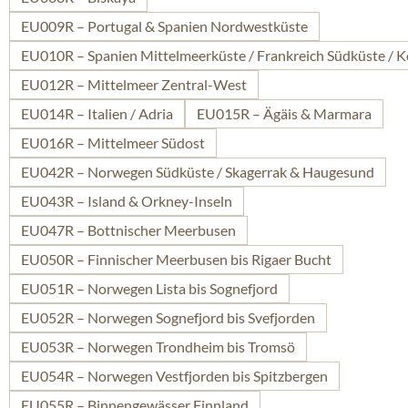
EU009R – Portugal & Spanien Nordwestküste
EU010R – Spanien Mittelmeerküste / Frankreich Südküste / K
EU012R – Mittelmeer Zentral-West
EU014R – Italien / Adria
EU015R – Ägäis & Marmara
EU016R – Mittelmeer Südost
EU042R – Norwegen Südküste / Skagerrak & Haugesund
EU043R – Island & Orkney-Inseln
EU047R – Bottnischer Meerbusen
EU050R – Finnischer Meerbusen bis Rigaer Bucht
EU051R – Norwegen Lista bis Sognefjord
EU052R – Norwegen Sognefjord bis Svefjorden
EU053R – Norwegen Trondheim bis Tromsö
EU054R – Norwegen Vestfjorden bis Spitzbergen
EU055R – Binnengewässer Finnland