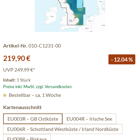
Artikel-Nr.
010-C1231-00
Verkaufspreis:
219,90 €
- 12.04 %
UVP
249,99 €*
Inhalt:
1 Stück
Preise inkl. MwSt. zzgl. Versandkosten
Bestellbar – ca. 1 Woche
auswählen
Kartenausschnitt
EU003R – GB Ostküste
EU004R – Irische See
EU006R – Schottland Westküste / Irland Nordküste
EU008R – Biskaya