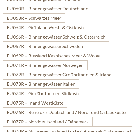
EU060R – Binnengewässer Deutschland
EU063R – Schwarzes Meer
EU064R – Grönland West- & Ostküste
EU066R – Binnengewässer Schweiz & Österreich
EU067R – Binnengewässer Schweden
EU069R – Russland Kaspisches Meer & Wolga
EU071R – Binnengewässer Norwegen
EU072R – Binnengewässer Großbritannien & Irland
EU073R – Binnengewässer Italien
EU074R – Großbritannien Südküste
EU075R – Irland Westküste
EU076R – Benelux / Deutschland / Nord- und Ostseeküste
EU077R – Norddeutschland / Dänemark
EU078R – Norwegen Südwestküste / Skagerrak & Haugesund