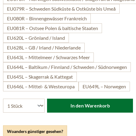
EU079R – Schweden Südküste & Ostküste bis Umeå
EU080R – Binnengewässer Frankreich
EU081R – Ostsee Polen & baltische Staaten
EU620L – Grönland / Island
EU628L – GB / Irland / Niederlande
EU643L – Mittelmeer / Schwarzes Meer
EU644L – Baltikum / Finnland / Schweden / Südnorwegen
EU645L – Skagerrak & Kattegat
EU646L – Mittel- & Westeuropa
EU649L – Norwegen
In den Warenkorb
Woanders günstiger gesehen?