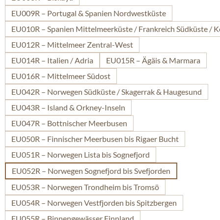
EU009R – Portugal & Spanien Nordwestküste
EU010R – Spanien Mittelmeerküste / Frankreich Südküste / K
EU012R – Mittelmeer Zentral-West
EU014R – Italien / Adria
EU015R – Ägäis & Marmara
EU016R – Mittelmeer Südost
EU042R – Norwegen Südküste / Skagerrak & Haugesund
EU043R – Island & Orkney-Inseln
EU047R – Bottnischer Meerbusen
EU050R – Finnischer Meerbusen bis Rigaer Bucht
EU051R – Norwegen Lista bis Sognefjord
EU052R – Norwegen Sognefjord bis Svefjorden
EU053R – Norwegen Trondheim bis Tromsö
EU054R – Norwegen Vestfjorden bis Spitzbergen
EU055R – Binnengewässer Finnland