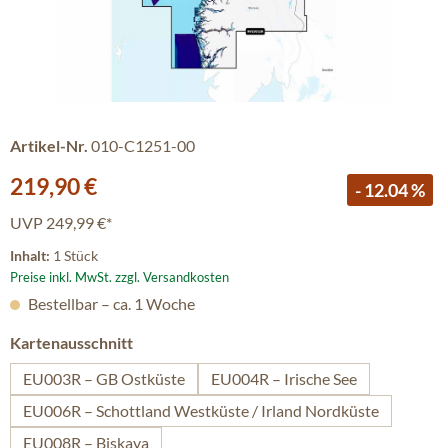
Artikel-Nr.
010-C1251-00
Verkaufspreis:
219,90 €
- 12.04 %
UVP
249,99 €*
Inhalt:
1 Stück
Preise inkl. MwSt. zzgl. Versandkosten
Bestellbar – ca. 1 Woche
auswählen
Kartenausschnitt
EU003R – GB Ostküste
EU004R – Irische See
EU006R – Schottland Westküste / Irland Nordküste
EU008R – Biskaya