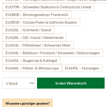
EU079R – Schweden Südküste & Ostküste bis Umeå
EU080R – Binnengewässer Frankreich
EU081R – Ostsee Polen & baltische Staaten
EU620L – Grönland / Island
EU628L – GB / Irland / Niederlande
EU643L – Mittelmeer / Schwarzes Meer
EU644L – Baltikum / Finnland / Schweden / Südnorwegen
EU645L – Skagerrak & Kattegat
EU646L – Mittel- & Westeuropa
EU649L – Norwegen
In den Warenkorb
Woanders günstiger gesehen?