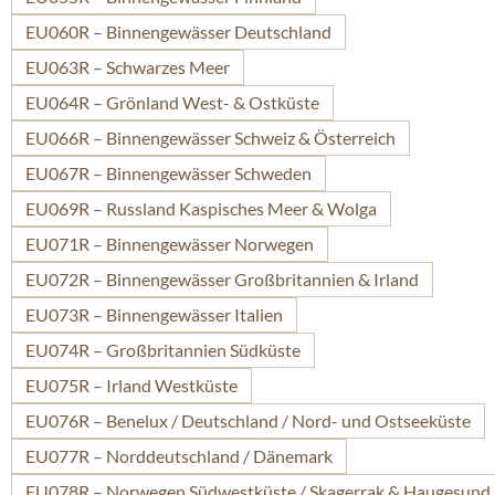
EU060R – Binnengewässer Deutschland
EU063R – Schwarzes Meer
EU064R – Grönland West- & Ostküste
EU066R – Binnengewässer Schweiz & Österreich
EU067R – Binnengewässer Schweden
EU069R – Russland Kaspisches Meer & Wolga
EU071R – Binnengewässer Norwegen
EU072R – Binnengewässer Großbritannien & Irland
EU073R – Binnengewässer Italien
EU074R – Großbritannien Südküste
EU075R – Irland Westküste
EU076R – Benelux / Deutschland / Nord- und Ostseeküste
EU077R – Norddeutschland / Dänemark
EU078R – Norwegen Südwestküste / Skagerrak & Haugesund