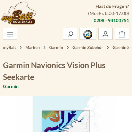
Hast du Fragen?
Zum Hauptinhalt springen
(Mo.-Fr. 8:00-17:00)
0208 - 94103751
War
myBait
Marken
Garmin
Garmin Zubehör
Garmin Se
Garmin Navionics Vision Plus
Seekarte
Garmin
Bildergalerie überspringen