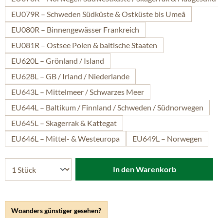
EU079R – Schweden Südküste & Ostküste bis Umeå
EU080R – Binnengewässer Frankreich
EU081R – Ostsee Polen & baltische Staaten
EU620L – Grönland / Island
EU628L – GB / Irland / Niederlande
EU643L – Mittelmeer / Schwarzes Meer
EU644L – Baltikum / Finnland / Schweden / Südnorwegen
EU645L – Skagerrak & Kattegat
EU646L – Mittel- & Westeuropa
EU649L – Norwegen
In den Warenkorb
Woanders günstiger gesehen?