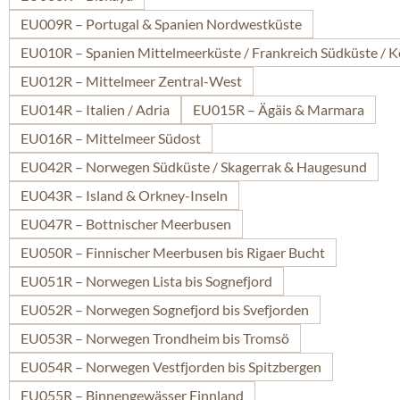
EU009R – Portugal & Spanien Nordwestküste
EU010R – Spanien Mittelmeerküste / Frankreich Südküste / K
EU012R – Mittelmeer Zentral-West
EU014R – Italien / Adria
EU015R – Ägäis & Marmara
EU016R – Mittelmeer Südost
EU042R – Norwegen Südküste / Skagerrak & Haugesund
EU043R – Island & Orkney-Inseln
EU047R – Bottnischer Meerbusen
EU050R – Finnischer Meerbusen bis Rigaer Bucht
EU051R – Norwegen Lista bis Sognefjord
EU052R – Norwegen Sognefjord bis Svefjorden
EU053R – Norwegen Trondheim bis Tromsö
EU054R – Norwegen Vestfjorden bis Spitzbergen
EU055R – Binnengewässer Finnland