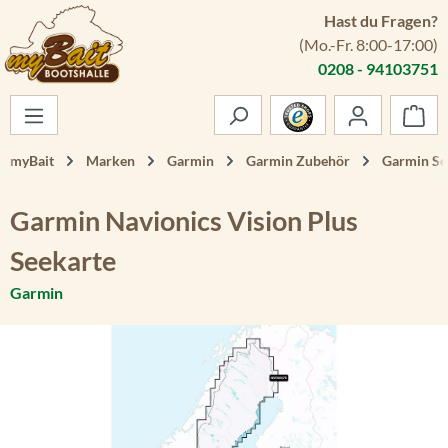
Hast du Fragen?
Zum Hauptinhalt springen
(Mo.-Fr. 8:00-17:00)
0208 - 94103751
War
myBait
Marken
Garmin
Garmin Zubehör
Garmin Se
Garmin Navionics Vision Plus
Seekarte
Garmin
Bildergalerie überspringen