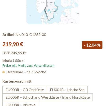
Artikel-Nr.
010-C1262-00
Verkaufspreis:
219,90 €
- 12.04 %
UVP
249,99 €*
Inhalt:
1 Stück
Preise inkl. MwSt. zzgl. Versandkosten
Bestellbar – ca. 1 Woche
auswählen
Kartenausschnitt
EU003R – GB Ostküste
EU004R – Irische See
EU006R – Schottland Westküste / Irland Nordküste
EU008R – Biskaya