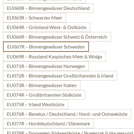
EU060R – Binnengewässer Deutschland
EU063R – Schwarzes Meer
EU064R – Grönland West- & Ostküste
EU066R – Binnengewässer Schweiz & Österreich
EU067R – Binnengewässer Schweden
EU069R – Russland Kaspisches Meer & Wolga
EU071R – Binnengewässer Norwegen
EU072R – Binnengewässer Großbritannien & Irland
EU073R – Binnengewässer Italien
EU074R – Großbritannien Südküste
EU075R – Irland Westküste
EU076R – Benelux / Deutschland / Nord- und Ostseeküste
EU077R – Norddeutschland / Dänemark
EU078R – Norwegen Südwestküste / Skagerrak & Haugesund