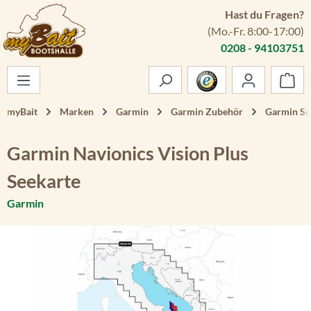
Hast du Fragen?
Zum Hauptinhalt springen
(Mo.-Fr. 8:00-17:00)
0208 - 94103751
War
myBait
Marken
Garmin
Garmin Zubehör
Garmin Se
Garmin Navionics Vision Plus
Seekarte
Garmin
Bildergalerie überspringen