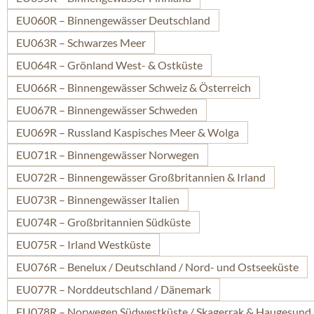
EU060R – Binnengewässer Deutschland
EU063R – Schwarzes Meer
EU064R – Grönland West- & Ostküste
EU066R – Binnengewässer Schweiz & Österreich
EU067R – Binnengewässer Schweden
EU069R – Russland Kaspisches Meer & Wolga
EU071R – Binnengewässer Norwegen
EU072R – Binnengewässer Großbritannien & Irland
EU073R – Binnengewässer Italien
EU074R – Großbritannien Südküste
EU075R – Irland Westküste
EU076R – Benelux / Deutschland / Nord- und Ostseeküste
EU077R – Norddeutschland / Dänemark
EU078R – Norwegen Südwestküste / Skagerrak & Haugesund