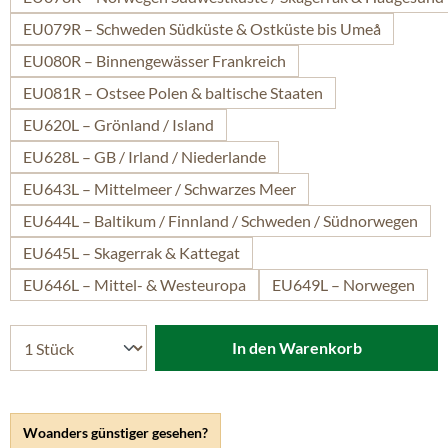
EU079R – Schweden Südküste & Ostküste bis Umeå
EU080R – Binnengewässer Frankreich
EU081R – Ostsee Polen & baltische Staaten
EU620L – Grönland / Island
EU628L – GB / Irland / Niederlande
EU643L – Mittelmeer / Schwarzes Meer
EU644L – Baltikum / Finnland / Schweden / Südnorwegen
EU645L – Skagerrak & Kattegat
EU646L – Mittel- & Westeuropa
EU649L – Norwegen
In den Warenkorb
Woanders günstiger gesehen?