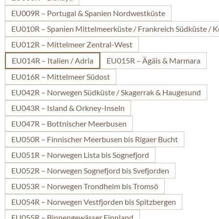
EU009R – Portugal & Spanien Nordwestküste
EU010R – Spanien Mittelmeerküste / Frankreich Südküste / K
EU012R – Mittelmeer Zentral-West
EU014R – Italien / Adria
EU015R – Ägäis & Marmara
EU016R – Mittelmeer Südost
EU042R – Norwegen Südküste / Skagerrak & Haugesund
EU043R – Island & Orkney-Inseln
EU047R – Bottnischer Meerbusen
EU050R – Finnischer Meerbusen bis Rigaer Bucht
EU051R – Norwegen Lista bis Sognefjord
EU052R – Norwegen Sognefjord bis Svefjorden
EU053R – Norwegen Trondheim bis Tromsö
EU054R – Norwegen Vestfjorden bis Spitzbergen
EU055R – Binnengewässer Finnland