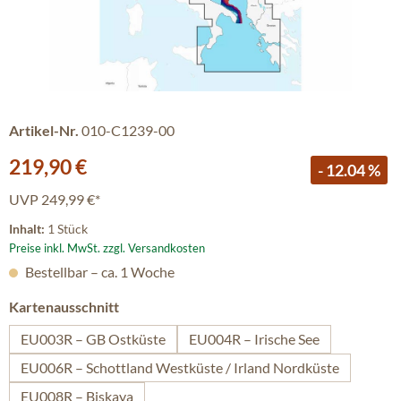
Artikel-Nr.
010-C1239-00
Verkaufspreis:
219,90 €
- 12.04 %
UVP
249,99 €*
Inhalt:
1 Stück
Preise inkl. MwSt. zzgl. Versandkosten
Bestellbar – ca. 1 Woche
auswählen
Kartenausschnitt
EU003R – GB Ostküste
EU004R – Irische See
EU006R – Schottland Westküste / Irland Nordküste
EU008R – Biskaya