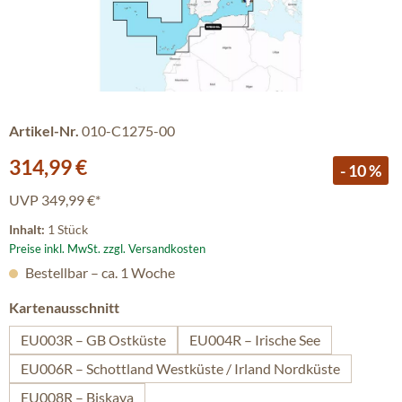
Artikel-Nr.
010-C1275-00
Verkaufspreis:
314,99 €
- 10 %
UVP
349,99 €*
Inhalt:
1 Stück
Preise inkl. MwSt. zzgl. Versandkosten
Bestellbar – ca. 1 Woche
auswählen
Kartenausschnitt
EU003R – GB Ostküste
EU004R – Irische See
EU006R – Schottland Westküste / Irland Nordküste
EU008R – Biskaya