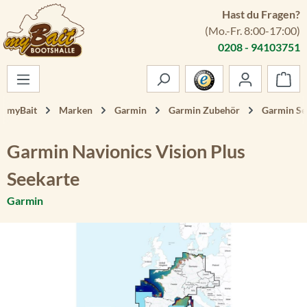
Hast du Fragen?
Zum Hauptinhalt springen
(Mo.-Fr. 8:00-17:00)
0208 - 94103751
War
myBait
Marken
Garmin
Garmin Zubehör
Garmin Se
Garmin Navionics Vision Plus
Seekarte
Garmin
Bildergalerie überspringen