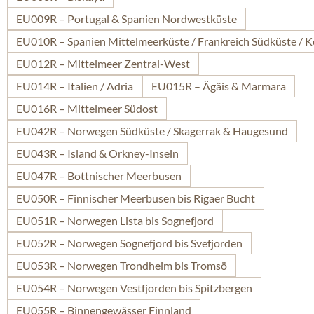
EU009R – Portugal & Spanien Nordwestküste
EU010R – Spanien Mittelmeerküste / Frankreich Südküste / K
EU012R – Mittelmeer Zentral-West
EU014R – Italien / Adria
EU015R – Ägäis & Marmara
EU016R – Mittelmeer Südost
EU042R – Norwegen Südküste / Skagerrak & Haugesund
EU043R – Island & Orkney-Inseln
EU047R – Bottnischer Meerbusen
EU050R – Finnischer Meerbusen bis Rigaer Bucht
EU051R – Norwegen Lista bis Sognefjord
EU052R – Norwegen Sognefjord bis Svefjorden
EU053R – Norwegen Trondheim bis Tromsö
EU054R – Norwegen Vestfjorden bis Spitzbergen
EU055R – Binnengewässer Finnland