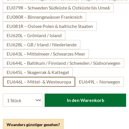
EU079R – Schweden Südküste & Ostküste bis Umeå
EU080R – Binnengewässer Frankreich
EU081R – Ostsee Polen & baltische Staaten
EU620L – Grönland / Island
EU628L – GB / Irland / Niederlande
EU643L – Mittelmeer / Schwarzes Meer
EU644L – Baltikum / Finnland / Schweden / Südnorwegen
EU645L – Skagerrak & Kattegat
EU646L – Mittel- & Westeuropa
EU649L – Norwegen
In den Warenkorb
Woanders günstiger gesehen?