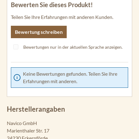
Bewerten Sie dieses Produkt!
Durchschnittliche Bewertung von 0 von 5 Sternen
Teilen Sie Ihre Erfahrungen mit anderen Kunden.
Bewertung schreiben
Bewertungen nur in der aktuellen Sprache anzeigen.
Keine Bewertungen gefunden. Teilen Sie Ihre
Erfahrungen mit anderen.
Herstellerangaben
Navico GmbH
Marienthaler Str. 17
24230 Eckernförde