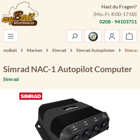
Hast du Fragen?
Zum Hauptinhalt springen
(Mo.-Fr. 8:00-17:00)
0208 - 94103751
War
myBait
Marken
Simrad
Simrad Autopiloten
Simrad
Simrad NAC-1 Autopilot Computer
Simrad
Bildergalerie überspringen