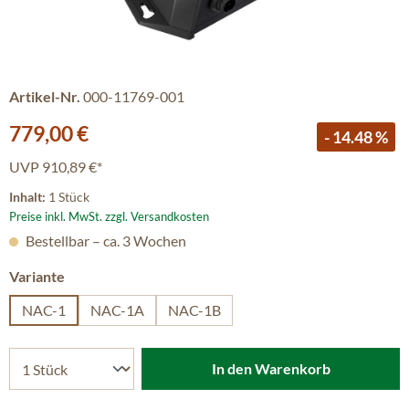
Artikel-Nr.
000-11769-001
Verkaufspreis:
779,00 €
- 14.48 %
UVP
910,89 €*
Inhalt:
1 Stück
Preise inkl. MwSt. zzgl. Versandkosten
Bestellbar – ca. 3 Wochen
auswählen
Variante
NAC-1
NAC-1A
NAC-1B
In den Warenkorb