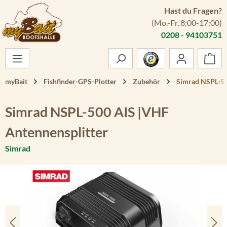
Hast du Fragen?
Zum Hauptinhalt springen
(Mo.-Fr. 8:00-17:00)
0208 - 94103751
War
myBait
Fishfinder-GPS-Plotter
Zubehör
Simrad NSPL-50
Simrad NSPL-500 AIS |VHF
Antennensplitter
Simrad
Bildergalerie überspringen