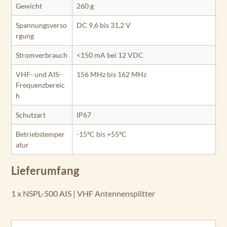
Gewicht
260 g
Spannungsverso
DC 9,6 bis 31,2 V
rgung
Stromverbrauch
<150 mA bei 12 VDC
VHF- und AIS-
156 MHz bis 162 MHz
Frequenzbereic
h
Schutzart
IP67
Betriebstemper
-15ºC bis +55ºC
atur
Lieferumfang
1 x NSPL-500 AIS | VHF Antennensplitter