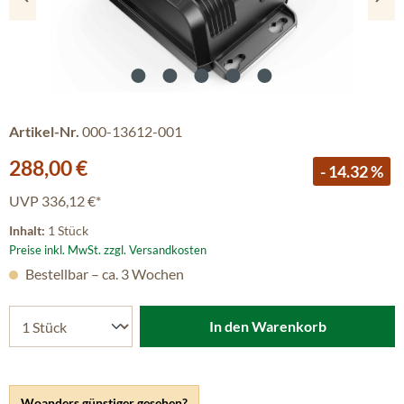
Artikel-Nr.
000-13612-001
Verkaufspreis:
288,00 €
- 14.32 %
UVP
336,12 €*
Inhalt:
1 Stück
Preise inkl. MwSt. zzgl. Versandkosten
Bestellbar – ca. 3 Wochen
In den Warenkorb
Woanders günstiger gesehen?