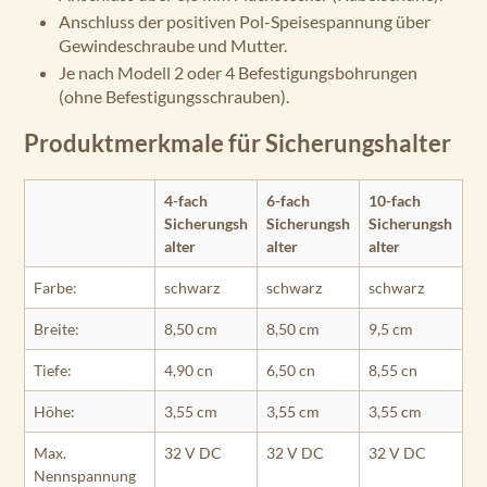
Anschluss der positiven Pol-Speisespannung über
Gewindeschraube und Mutter.
Je nach Modell 2 oder 4 Befestigungsbohrungen
(ohne Befestigungsschrauben).
Produktmerkmale für Sicherungshalter
4-fach
6-fach
10-fach
Sicherungsh
Sicherungsh
Sicherungsh
alter
alter
alter
Farbe:
schwarz
schwarz
schwarz
Breite:
8,50 cm
8,50 cm
9,5 cm
Tiefe:
4,90 cn
6,50 cn
8,55 cn
Höhe:
3,55 cm
3,55 cm
3,55 cm
Max.
32 V DC
32 V DC
32 V DC
Nennspannung