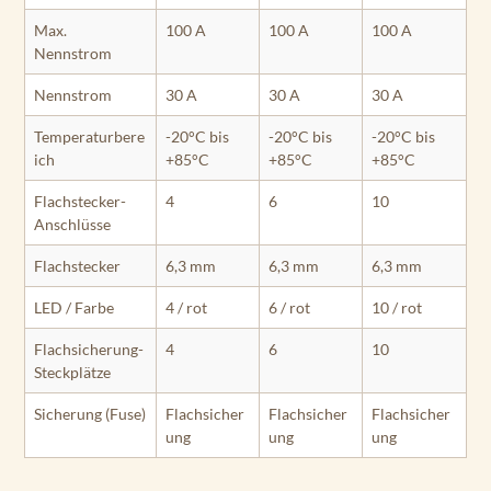
Max.
100 A
100 A
100 A
Nennstrom
Nennstrom
30 A
30 A
30 A
Temperaturbere
-20°C bis
-20°C bis
-20°C bis
ich
+85°C
+85°C
+85°C
Flachstecker-
4
6
10
Anschlüsse
Flachstecker
6,3 mm
6,3 mm
6,3 mm
LED / Farbe
4 / rot
6 / rot
10 / rot
Flachsicherung-
4
6
10
Steckplätze
Sicherung (Fuse)
Flachsicher
Flachsicher
Flachsicher
ung
ung
ung