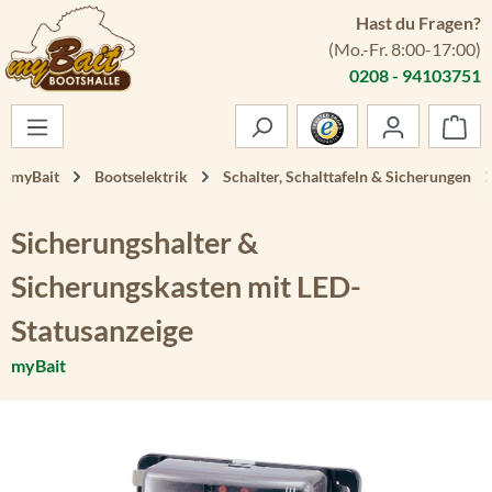
Hast du Fragen?
Zum Hauptinhalt springen
(Mo.-Fr. 8:00-17:00)
0208 - 94103751
War
myBait
Bootselektrik
Schalter, Schalttafeln & Sicherungen
Sicherungshalter &
Sicherungskasten mit LED-
Statusanzeige
myBait
Bildergalerie überspringen