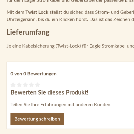
für dein Eagle Stromkabel und Geberkabel der passende Ersa
Mit dem
Twist Lock
stellst du sicher, dass Strom- und Gebe
Uhrzeigersinn, bis du ein Klicken hörst. Das ist das Zeichen 
Lieferumfang
Je eine Kabelsicherung (Twist-Lock) für Eagle Stromkabel u
0 von 0 Bewertungen
Bewerten Sie dieses Produkt!
Durchschnittliche Bewertung von 0 von 5 Sternen
Teilen Sie Ihre Erfahrungen mit anderen Kunden.
Bewertung schreiben