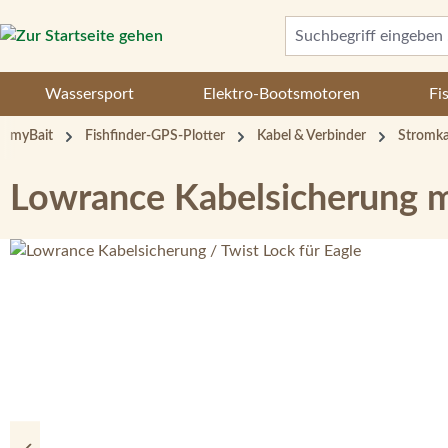
 Hauptinhalt springen
Zur Suche springen
Zur Hauptnavigation springen
Wassersport
Elektro-Bootsmotoren
Fi
myBait
Fishfinder-GPS-Plotter
Kabel & Verbinder
Stromka
Lowrance Kabelsicherung mi
Bildergalerie überspringen