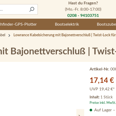
Hast du Fragen?
(Mo.-Fr. 8:00-17:00)
0208 - 94103751
shfinder-GPS-Plotter
Bootselektrik
Bootszube
bel
Lowrance Kabelsicherung mit Bajonettverschluß | Twist-Lock für
t Bajonettverschluß | Twist
Artikel-Nr.
00
Verkaufspreis:
17,14 €
UVP
19,42 €*
Inhalt:
1 Stück
Preise inkl. MwSt
Auf Lager –