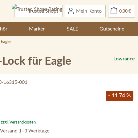
War
Trusted Shops
Mein Konto
0,00 €
hör
Marken
SALE
Gutscheine
 Eagle
-Lock für Eagle
Lowrance
0-16315-001
- 11.74 %
. zzgl. Versandkosten
 Versand 1–3 Werktage