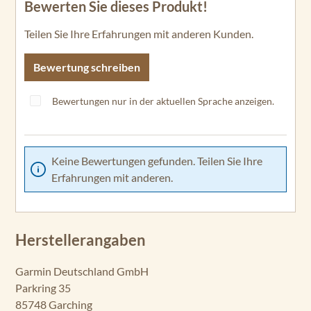
Bewerten Sie dieses Produkt!
R
Durchschnittliche Bewertung von 0 von 5 Sternen
Pl
Teilen Sie Ihre Erfahrungen mit anderen Kunden.
us
4
Bewertung schreiben
ST
RI
Bewertungen nur in der aktuellen Sprache anzeigen.
K
E
R
Vi
Keine Bewertungen gefunden. Teilen Sie Ihre
vi
Erfahrungen mit anderen.
d
4c
v
ST
Herstellerangaben
RI
K
Garmin Deutschland GmbH
E
Parkring 35
R
85748 Garching
Vi