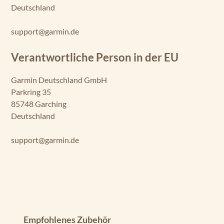
Deutschland
vi
d
5c
support@garmin.de
v
Verantwortliche Person in der EU
ST
RI
Garmin Deutschland GmbH
K
E
Parkring 35
R
85748 Garching
Vi
Deutschland
vi
d
support@garmin.de
7c
v
ST
RI
K
E
R
Produktgalerie überspringen
Empfohlenes Zubehör