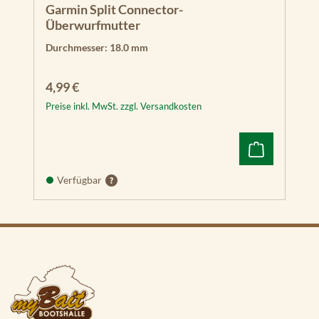
E
Garmin Split Connector-
C
Überwurfmutter
H
Durchmesser:
18.0 mm
O
M
A
Regulärer Preis:
4,99 €
P
Preise inkl. MwSt. zzgl. Versandkosten
Pl
us
92
sv
Verfügbar
E
C
H
O
M
A
P
U
H
D