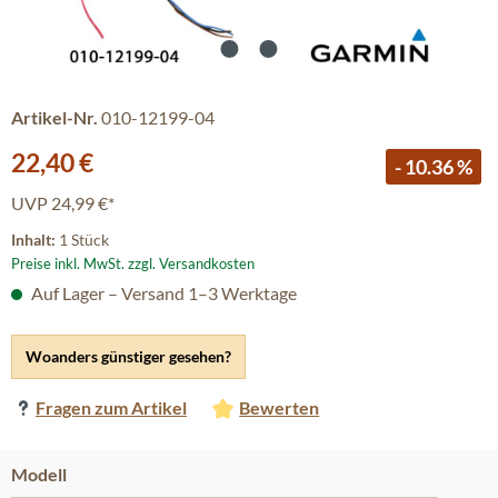
Artikel-Nr.
010-12199-04
Verkaufspreis:
22,40 €
- 10.36 %
UVP
24,99 €*
Inhalt:
1 Stück
Preise inkl. MwSt. zzgl. Versandkosten
Auf Lager – Versand 1–3 Werktage
Woanders günstiger gesehen?
Fragen zum Artikel
Bewerten
auswählen
Modell