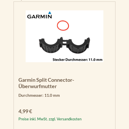
Vi
vi
d
7s
v
ST
RI
K
E
R
Vi
vi
d
Garmin Split Connector-
9s
Überwurfmutter
v
Durchmesser:
11.0 mm
E
C
Regulärer Preis:
4,99 €
H
Preise inkl. MwSt. zzgl. Versandkosten
O
M