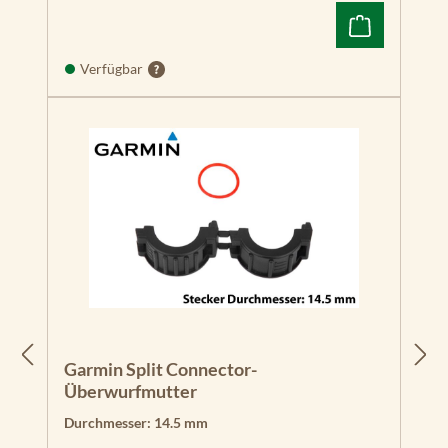
A
P
Pl
Verfügbar
us
42
cv
E
C
H
O
M
A
P
Pl
us
62
cv
Garmin Split Connector-
Überwurfmutter
E
Durchmesser:
14.5 mm
C
H