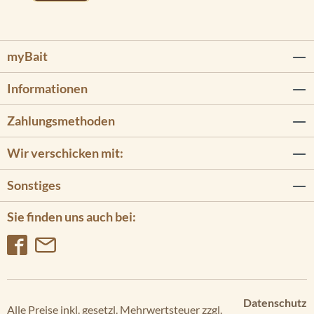
62
cv
E
myBait
C
H
Informationen
O
M
Zahlungsmethoden
A
P
Wir verschicken mit:
U
H
Sonstiges
D
72
Sie finden uns auch bei:
cv
E
C
H
O
M
Datenschutz
Alle Preise inkl. gesetzl. Mehrwertsteuer zzgl.