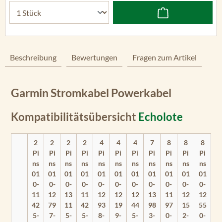
Beschreibung
Bewertungen
Fragen zum Artikel
Garmin Stromkabel Powerkabel
Kompatibilitätsübersicht
Echolote
2
2
2
2
4
4
4
7
8
8
8
Pi
Pi
Pi
Pi
Pi
Pi
Pi
Pi
Pi
Pi
Pi
ns
ns
ns
ns
ns
ns
ns
ns
ns
ns
ns
01
01
01
01
01
01
01
01
01
01
01
0-
0-
0-
0-
0-
0-
0-
0-
0-
0-
0-
11
12
13
11
12
12
12
13
11
12
12
42
79
11
42
93
19
44
98
97
15
55
5-
7-
5-
5-
8-
9-
5-
3-
0-
2-
0-