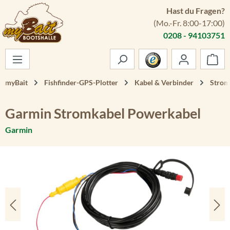
Hast du Fragen?
Zum Hauptinhalt springen
(Mo.-Fr. 8:00-17:00)
0208 - 94103751
War
myBait
Fishfinder-GPS-Plotter
Kabel & Verbinder
Strom
Garmin Stromkabel Powerkabel
Garmin
Bildergalerie überspringen