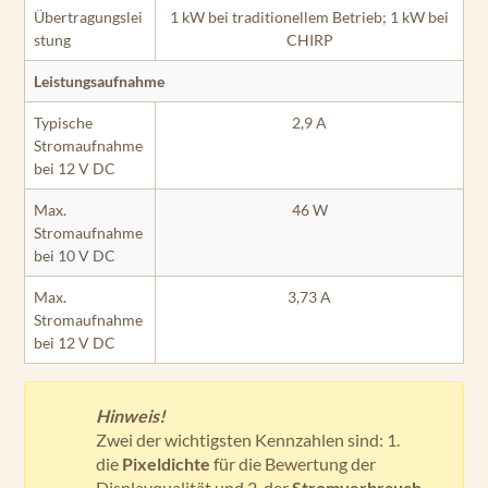
Übertragungslei
1 kW bei traditionellem Betrieb; 1 kW bei
stung
CHIRP
Leistungsaufnahme
Typische
2,9 A
Stromaufnahme
bei 12 V DC
Max.
46 W
Stromaufnahme
bei 10 V DC
Max.
3,73 A
Stromaufnahme
bei 12 V DC
Hinweis!
Zwei der wichtigsten Kennzahlen sind: 1.
die
Pixeldichte
für die Bewertung der
Displayqualität und 2. der
Stromverbrauch