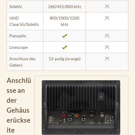
SideVü
260/455/800 kHz
UHD
800/1000/1200
ClearVü/SideVü
kHz
Panoptix
Livescope
Anschluss des
12-polig (orange)
Gebers
Anschlü
sse an
der
Gehäus
erückse
ite