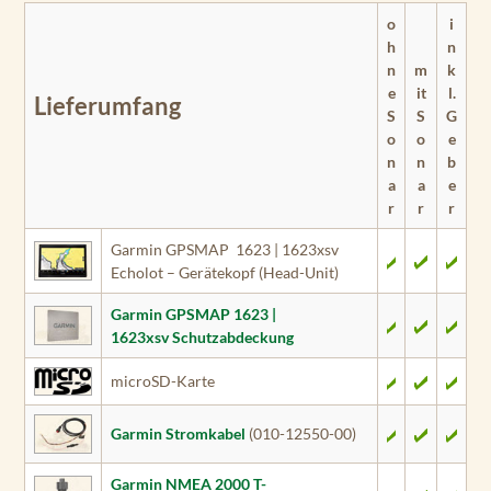
o
i
h
n
n
m
k
e
it
l.
Lieferumfang
S
S
G
o
o
e
n
n
b
a
a
e
r
r
r
Garmin GPSMAP 1623 | 1623xsv
Echolot – Gerätekopf (Head-Unit)
Garmin GPSMAP 1623 |
1623xsv Schutzabdeckung
microSD-Karte
Garmin Stromkabel
(010-12550-00)
Garmin NMEA 2000 T-