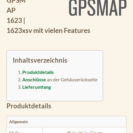
GPSM
AP
1623 |
1623xsv mit vielen Features
Inhaltsverzeichnis
Produktdetails
Anschlüsse
an der Gehäuserückseite
Lieferumfang
Produktdetails
Allgemein
Maße
30,4 x 26,2 x 7,6 cm