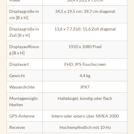
Displaygröße in
34,5 x 19,5 cm; 39,7 cm diagonal
cm [B x H]
Displaygröße in
13,6 x 7,7 Zoll; 15,6 Zoll diagonal
Zoll [B x H]
Displayauflösun
1920 x 1080 Pixel
g [B x H]
Displayart
FHD, IPS-Touchscreen
Gewicht
4,4 kg
Wasserdichte
IPX7
Montagemöglic
Haltebügel, bündig oder flach
hkeiten
GPS-Antenne
Intern oder extern über NMEA 2000
Receiver
Hochempfindlich mit 10 Hz