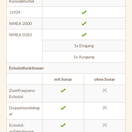
Konnektivität
J1939
NMEA 2000
NMEA 0183
1x Eingang
1x Ausgang
Echolotfunktionen
mit Sonar
ohne Sonar
Zweifrequenz-
Echolot
Doppelsendekeg
el
Echolot­
aufzeichnung