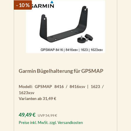
- 10 %
Garmin Bügelhalterung für GPSMAP
Modell:
GPSMAP 8416 / 8416xsv | 1623 /
1623xsv
Varianten ab
31,49 €
Verkaufspreis:
Regulärer Preis:
49,49 €
UVP
54,99 €
Preise inkl. MwSt. zzgl. Versandkosten