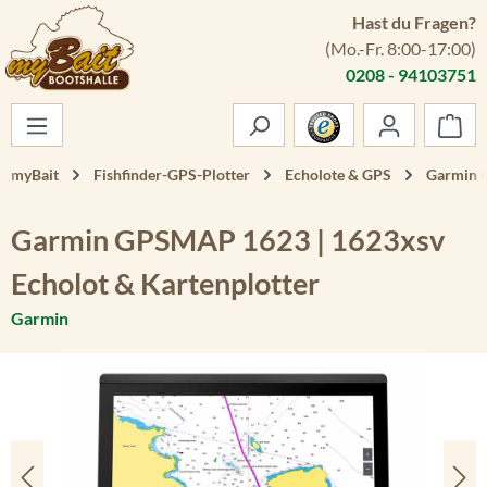
Hast du Fragen?
Zum Hauptinhalt springen
(Mo.-Fr. 8:00-17:00)
0208 - 94103751
War
myBait
Fishfinder-GPS-Plotter
Echolote & GPS
Garmin E
Garmin GPSMAP 1623 | 1623xsv
Echolot & Kartenplotter
Garmin
Bildergalerie überspringen