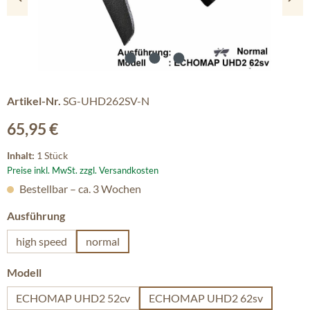
Artikel-Nr.
SG-UHD262SV-N
Regulärer Preis:
65,95 €
Inhalt:
1 Stück
Preise inkl. MwSt. zzgl. Versandkosten
Bestellbar – ca. 3 Wochen
auswählen
Ausführung
high speed
normal
auswählen
Modell
ECHOMAP UHD2 52cv
ECHOMAP UHD2 62sv