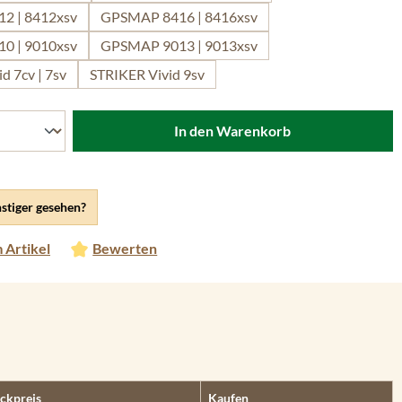
2 | 8412xsv
GPSMAP 8416 | 8416xsv
0 | 9010xsv
GPSMAP 9013 | 9013xsv
d 7cv | 7sv
STRIKER Vivid 9sv
In den Warenkorb
stiger gesehen?
 Artikel
Bewerten
ckpreis
Kaufen