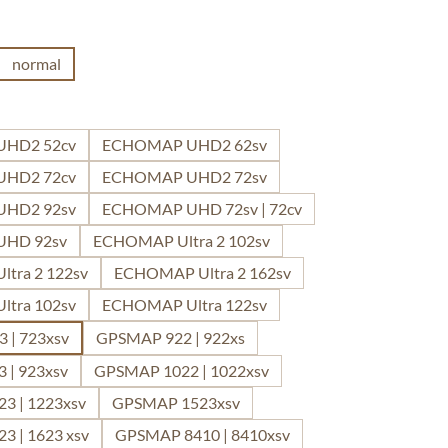
swählen
normal
len
HD2 52cv
ECHOMAP UHD2 62sv
HD2 72cv
ECHOMAP UHD2 72sv
HD2 92sv
ECHOMAP UHD 72sv | 72cv
HD 92sv
ECHOMAP Ultra 2 102sv
tra 2 122sv
ECHOMAP Ultra 2 162sv
tra 102sv
ECHOMAP Ultra 122sv
 | 723xsv
GPSMAP 922 | 922xs
 | 923xsv
GPSMAP 1022 | 1022xsv
3 | 1223xsv
GPSMAP 1523xsv
 | 1623 xsv
GPSMAP 8410 | 8410xsv