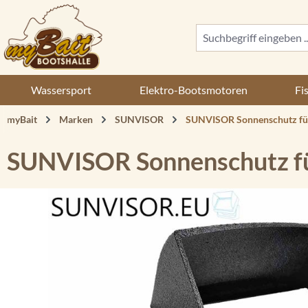
 Hauptinhalt springen
Zur Suche springen
Zur Hauptnavigation springen
Wassersport
Elektro-Bootsmotoren
Fi
myBait
Marken
SUNVISOR
SUNVISOR Sonnenschutz fü
SUNVISOR Sonnenschutz fü
Bildergalerie überspringen