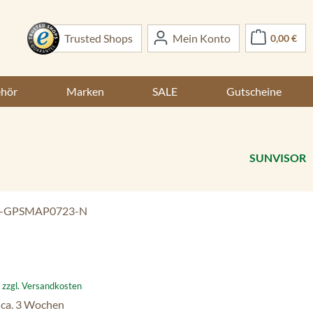
War
Trusted Shops
Mein Konto
0,00 €
ehör
Marken
SALE
Gutscheine
SUNVISOR
-GPSMAP0723-N
:
. zzgl. Versandkosten
 ca. 3 Wochen