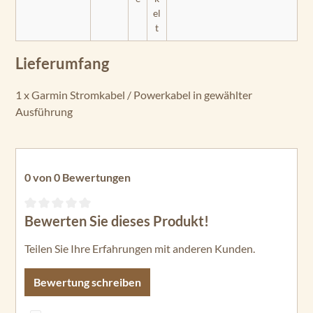
el
ST
t
RI
K
E
Lieferumfang
R
Pl
1 x Garmin Stromkabel / Powerkabel in gewählter
us
Ausführung
9s
v
ST
RI
0 von 0 Bewertungen
K
E
Bewerten Sie dieses Produkt!
R
Durchschnittliche Bewertung von 0 von 5 Sternen
Pl
Teilen Sie Ihre Erfahrungen mit anderen Kunden.
us
4
Bewertung schreiben
ST
RI