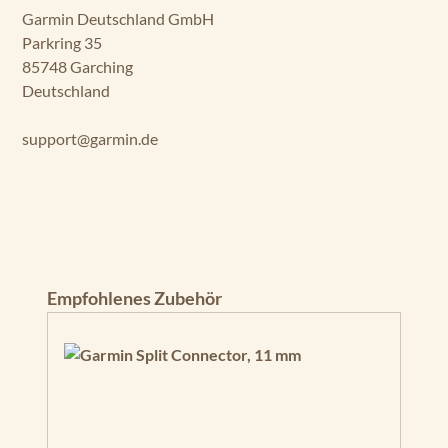
Garmin Deutschland GmbH
K
E
Parkring 35
R
85748 Garching
Vi
Deutschland
vi
d
support@garmin.de
7c
v
ST
RI
K
E
R
Produktgalerie überspringen
Empfohlenes Zubehör
Vi
vi
d
7s
v
ST