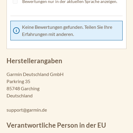
Bewertungen nur in der aktuellen Sprache anzeigen.
K
E
R
Vi
Keine Bewertungen gefunden. Teilen Sie Ihre
vi
Erfahrungen mit anderen.
d
4c
v
ST
Herstellerangaben
RI
K
Garmin Deutschland GmbH
E
Parkring 35
R
85748 Garching
Vi
Deutschland
vi
d
5c
support@garmin.de
v
Verantwortliche Person in der EU
ST
RI