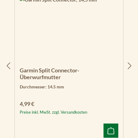
E
C
H
O
M
A
P
Pl
us
62
cv
Garmin Split Connector-
Überwurfmutter
E
Durchmesser:
14.5 mm
C
H
O
Regulärer Preis:
4,99 €
M
Preise inkl. MwSt. zzgl. Versandkosten
A
P
Pl
us