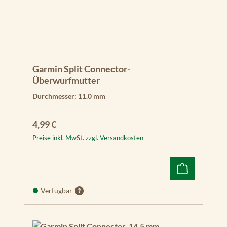
RI
K
E
R
Vi
vi
d
Garmin Split Connector-
9s
Überwurfmutter
v
Durchmesser:
11.0 mm
E
C
Regulärer Preis:
4,99 €
H
Preise inkl. MwSt. zzgl. Versandkosten
O
M
A
P
Pl
Verfügbar
us
42
cv