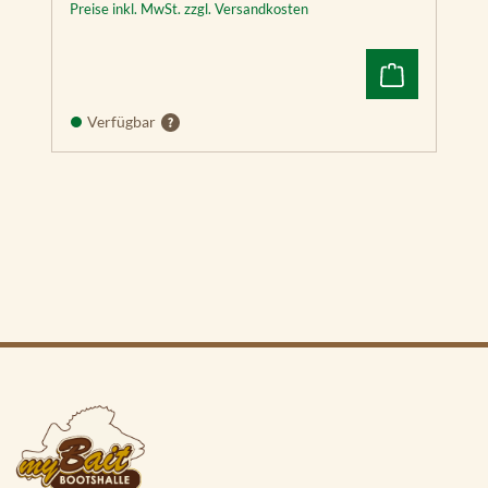
Preise inkl. MwSt. zzgl. Versandkosten
Pl
us
92
sv
Verfügbar
E
C
H
O
M
A
P
U
H
D
62
cv
E
C
H
O