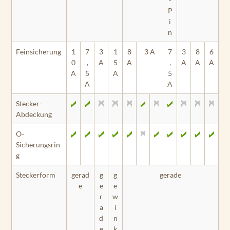
v
P
i
ST
n
RI
K
Feinsicherung
1
7
3
1
8
3 A
7
3
8
6
E
0
,
A
5
A
,
A
A
A
R
A
5
A
5
Pl
A
A
us
Stecker-
7c
Abdeckung
v
O-
ST
Sicherungsrin
RI
g
K
E
Steckerform
gerad
g
g
gerade
R
e
e
e
Pl
r
w
us
a
i
7s
d
n
v
e
k