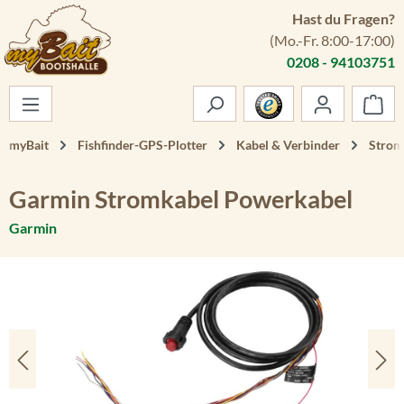
Hast du Fragen?
Zum Hauptinhalt springen
(Mo.-Fr. 8:00-17:00)
0208 - 94103751
War
myBait
Fishfinder-GPS-Plotter
Kabel & Verbinder
Strom
Garmin Stromkabel Powerkabel
Garmin
Bildergalerie überspringen