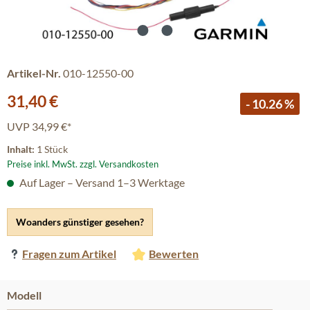
Artikel-Nr.
010-12550-00
Verkaufspreis:
31,40 €
- 10.26 %
UVP
34,99 €*
Inhalt:
1 Stück
Preise inkl. MwSt. zzgl. Versandkosten
Auf Lager – Versand 1–3 Werktage
Woanders günstiger gesehen?
Fragen zum Artikel
Bewerten
auswählen
Modell