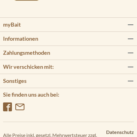
M
A
P
myBait
U
H
Informationen
D
72
cv
Zahlungsmethoden
E
Wir verschicken mit:
C
H
Sonstiges
O
M
Sie finden uns auch bei:
A
P
U
H
D
72
Datenschutz
sv
Alle Preise inkl. gesetzl. Mehrwertsteuer zzgl.