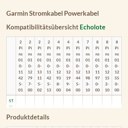
Garmin Stromkabel Powerkabel
Kompatibilitätsübersicht
Echolote
2
2
2
2
4
4
4
7
8
8
8
Pi
Pi
Pi
Pi
Pi
Pi
Pi
Pi
Pi
Pi
Pi
ns
ns
ns
ns
ns
ns
ns
ns
ns
ns
ns
01
01
01
01
01
01
01
01
01
01
01
0-
0-
0-
0-
0-
0-
0-
0-
0-
0-
0-
11
12
13
11
12
12
12
13
11
12
12
42
79
11
42
93
19
44
98
97
15
55
5-
7-
5-
5-
8-
9-
5-
3-
0-
2-
0-
01
00
02
13
00
04
00
10
00
10
00
ST
RI
K
Produktdetails
E
R