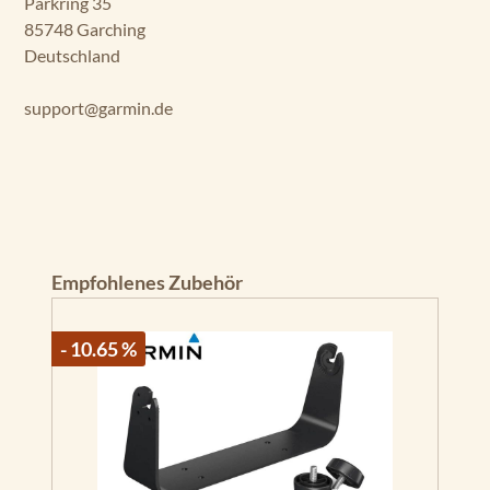
Parkring 35
85748 Garching
Deutschland
support@garmin.de
Produktgalerie überspringen
Empfohlenes Zubehör
- 10.65 %