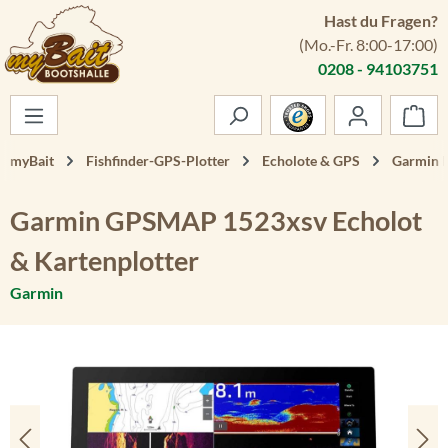
Hast du Fragen?
Zum Hauptinhalt springen
(Mo.-Fr. 8:00-17:00)
0208 - 94103751
War
myBait
Fishfinder-GPS-Plotter
Echolote & GPS
Garmin E
Garmin GPSMAP 1523xsv Echolot
& Kartenplotter
Garmin
Bildergalerie überspringen