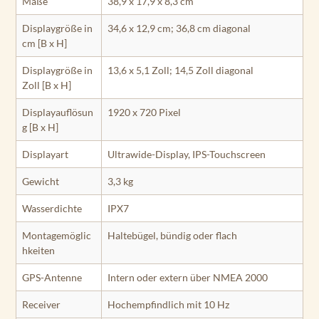
Maße
38,9 x 17,9 x 8,3 cm
Displaygröße in
34,6 x 12,9 cm; 36,8 cm diagonal
cm [B x H]
Displaygröße in
13,6 x 5,1 Zoll; 14,5 Zoll diagonal
Zoll [B x H]
Displayauflösun
1920 x 720 Pixel
g [B x H]
Displayart
Ultrawide-Display, IPS-Touchscreen
Gewicht
3,3 kg
Wasserdichte
IPX7
Montagemöglic
Haltebügel, bündig oder flach
hkeiten
GPS-Antenne
Intern oder extern über NMEA 2000
Receiver
Hochempfindlich mit 10 Hz