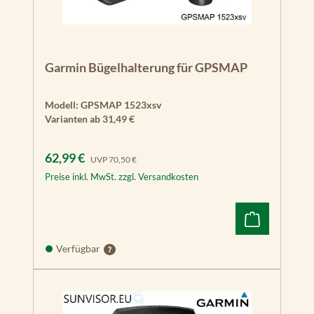
Garmin Bügelhalterung für GPSMAP
Modell:
GPSMAP 1523xsv
Varianten ab
31,49 €
Verkaufspreis:
Regulärer Preis:
62,99 €
UVP
70,50 €
Preise inkl. MwSt. zzgl. Versandkosten
Verfügbar