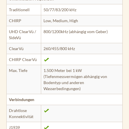
Traditionell
50/77/83/200 kHz
CHIRP
Low, Medium, High
UHD ClearVü /
800/1200kHz (abhängig vom Geber)
SideVü
ClearVü
260/455/800 kHz
CHIRP ClearVü
Max. Tiefe
1.500 Meter bei 1 kW
(Tiefenmessvermögen abhängig von
Bodentyp und anderen
Wasserbedingungen)
Verbindungen
Drahtlose
Konnektivität
J1939