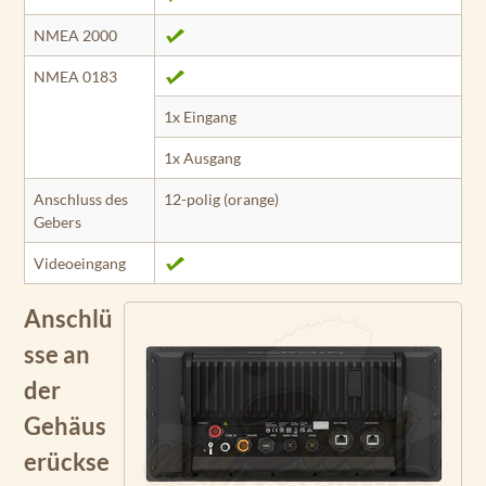
NMEA 2000
NMEA 0183
1x Eingang
1x Ausgang
Anschluss des
12-polig (orange)
Gebers
Videoeingang
Anschlü
sse an
der
Gehäus
erückse