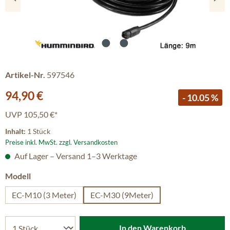
Artikel-Nr.
597546
Verkaufspreis:
94,90 €
- 10.05 %
UVP
105,50 €*
Inhalt:
1 Stück
Preise inkl. MwSt. zzgl. Versandkosten
Auf Lager – Versand 1–3 Werktage
auswählen
Modell
EC-M10 (3 Meter)
EC-M30 (9Meter)
In den Warenkorb