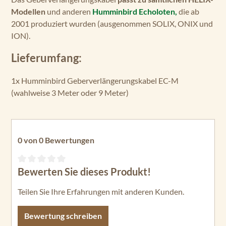
Modellen
und anderen
Humminbird Echoloten,
die ab
2001 produziert wurden (ausgenommen SOLIX, ONIX und
ION).
Lieferumfang:
1x Humminbird Geberverlängerungskabel EC-M
(wahlweise 3 Meter oder 9 Meter)
0 von 0 Bewertungen
Bewerten Sie dieses Produkt!
Durchschnittliche Bewertung von 0 von 5 Sternen
Teilen Sie Ihre Erfahrungen mit anderen Kunden.
Bewertung schreiben