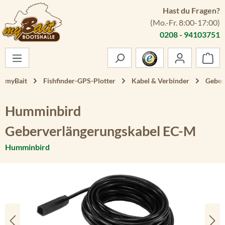
Hast du Fragen?
Zum Hauptinhalt springen
(Mo.-Fr. 8:00-17:00)
0208 - 94103751
War
myBait
Fishfinder-GPS-Plotter
Kabel & Verbinder
Geber
Humminbird
Geberverlängerungskabel EC-M
Humminbird
Bildergalerie überspringen