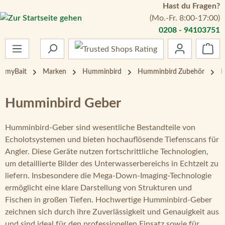
Hast du Fragen?
Zum Hauptinhalt springen
(Mo.-Fr. 8:00-17:00)
0208 - 94103751
War
myBait
Marken
Humminbird
Humminbird Zubehör
H
Humminbird Geber
Humminbird-Geber sind wesentliche Bestandteile von
Echolotsystemen und bieten hochauflösende Tiefenscans für
Angler. Diese Geräte nutzen fortschrittliche Technologien,
um detaillierte Bilder des Unterwasserbereichs in Echtzeit zu
liefern. Insbesondere die Mega-Down-Imaging-Technologie
ermöglicht eine klare Darstellung von Strukturen und
Fischen in großen Tiefen. Hochwertige Humminbird-Geber
zeichnen sich durch ihre Zuverlässigkeit und Genauigkeit aus
und sind ideal für den professionellen Einsatz sowie für