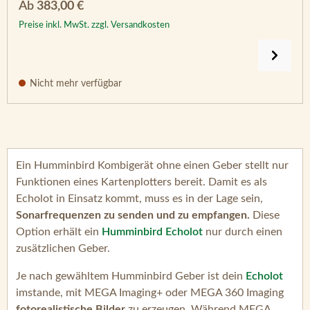
Regulärer Preis:
Ab
383,00 €
Preise inkl. MwSt. zzgl. Versandkosten
Nicht mehr verfügbar
Ein Humminbird Kombigerät ohne einen Geber stellt nur
Funktionen eines Kartenplotters bereit. Damit es als
Echolot in Einsatz kommt, muss es in der Lage sein,
Sonarfrequenzen zu senden und zu empfangen.
Diese
Option erhält ein
Humminbird Echolot
nur durch einen
zusätzlichen Geber.
Je nach gewähltem Humminbird Geber ist dein
Echolot
imstande, mit MEGA Imaging+ oder MEGA 360 Imaging
fotorealistische Bilder
zu erzeugen. Während MEGA