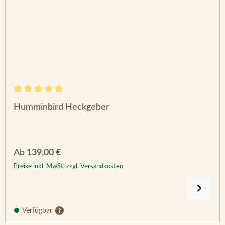
Durchschnittliche Bewertung von 5 von 5 Sternen
Humminbird Heckgeber
Regulärer Preis:
Ab
139,00 €
Preise inkl. MwSt. zzgl. Versandkosten
Verfügbar