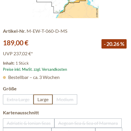
Artikel-Nr.
M-EW-T-060-D-MS
Verkaufspreis:
189,00 €
- 20.26 %
UVP
237,02 €*
Inhalt:
1 Stück
Preise inkl. MwSt. zzgl. Versandkosten
Bestellbar – ca. 3 Wochen
auswählen
Größe
Extra Large
Large
Medium
(Diese Option ist zurzeit nicht verfügbar.)
(Diese Option ist zurzeit nicht verfüg
auswählen
Kartenausschnitt
Adriatic & Ionian Seas
Aegean Sea & Sea of Marmara
(Diese Option ist zurzeit nicht verfügbar.)
(Diese Option ist zurzeit