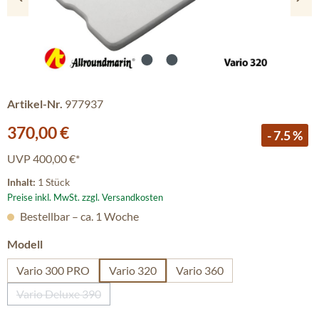
Artikel-Nr.
977937
Verkaufspreis:
370,00 €
- 7.5 %
UVP
400,00 €*
Inhalt:
1 Stück
Preise inkl. MwSt. zzgl. Versandkosten
Bestellbar – ca. 1 Woche
auswählen
Modell
Vario 300 PRO
Vario 320
Vario 360
Vario Deluxe 390
(Diese Option ist zurzeit nicht verfügbar.)