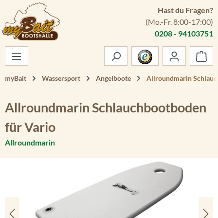
Hast du Fragen?
Zum Hauptinhalt springen
(Mo.-Fr. 8:00-17:00)
0208 - 94103751
War
myBait
Wassersport
Angelboote
Allroundmarin Schlauc
Allroundmarin Schlauchbootboden
für Vario
Allroundmarin
Bildergalerie überspringen