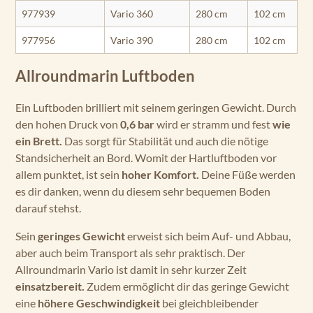
977939
Vario 360
280 cm
102 cm
977956
Vario 390
280 cm
102 cm
Allroundmarin Luftboden
Ein Luftboden brilliert mit seinem geringen Gewicht. Durch
den hohen Druck von
0,6 bar
wird er stramm und fest
wie
ein Brett.
Das sorgt für Stabilität und auch die nötige
Standsicherheit an Bord. Womit der Hartluftboden vor
allem punktet, ist sein
hoher Komfort.
Deine Füße werden
es dir danken, wenn du diesem sehr bequemen Boden
darauf stehst.
Sein
geringes Gewicht
erweist sich beim Auf- und Abbau,
aber auch beim Transport als sehr praktisch. Der
Allroundmarin Vario ist damit in sehr kurzer Zeit
einsatzbereit.
Zudem ermöglicht dir das geringe Gewicht
eine
höhere Geschwindigkeit
bei gleichbleibender