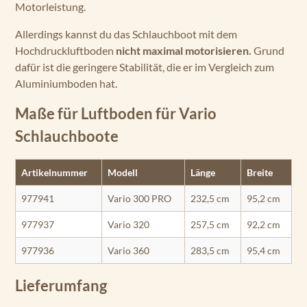
Motorleistung.
Allerdings kannst du das Schlauchboot mit dem
Hochdruckluftboden
nicht maximal motorisieren.
Grund
dafür ist die geringere Stabilität, die er im Vergleich zum
Aluminiumboden hat.
Maße für Luftboden für Vario
Schlauchboote
Artikelnummer
Modell
Länge
Breite
977941
Vario 300 PRO
232,5 cm
95,2 cm
977937
Vario 320
257,5 cm
92,2 cm
977936
Vario 360
283,5 cm
95,4 cm
Lieferumfang