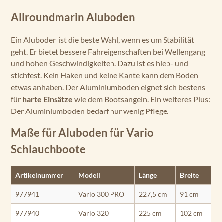
Allroundmarin Aluboden
Ein Aluboden ist die beste Wahl, wenn es um Stabilität
geht. Er bietet bessere Fahreigenschaften bei Wellengang
und hohen Geschwindigkeiten. Dazu ist es hieb- und
stichfest. Kein Haken und keine Kante kann dem Boden
etwas anhaben. Der Aluminiumboden eignet sich bestens
für
harte Einsätze
wie dem Bootsangeln. Ein weiteres Plus:
Der Aluminiumboden bedarf nur wenig Pflege.
Maße für Aluboden für Vario
Schlauchboote
Artikelnummer
Modell
Länge
Breite
977941
Vario 300 PRO
227,5 cm
91 cm
977940
Vario 320
225 cm
102 cm