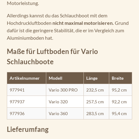
Motorleistung.
Allerdings kannst du das Schlauchboot mit dem
Hochdruckluftboden
nicht maximal motorisieren.
Grund
dafür ist die geringere Stabilität, die er im Vergleich zum
Aluminiumboden hat.
Maße für Luftboden für Vario
Schlauchboote
Artikelnummer
Modell
Länge
Breite
977941
Vario 300 PRO
232,5 cm
95,2 cm
977937
Vario 320
257,5 cm
92,2 cm
977936
Vario 360
283,5 cm
95,4 cm
Lieferumfang