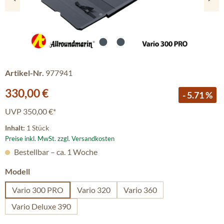
Artikel-Nr.
977941
Verkaufspreis:
330,00 €
- 5.71 %
UVP
350,00 €*
Inhalt:
1 Stück
Preise inkl. MwSt. zzgl. Versandkosten
Bestellbar – ca. 1 Woche
auswählen
Modell
Vario 300 PRO
Vario 320
Vario 360
Vario Deluxe 390