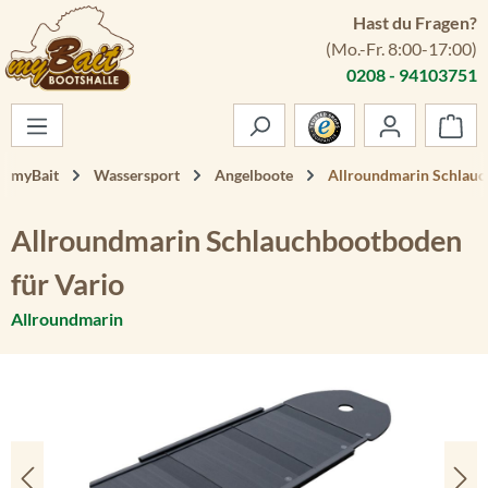
Hast du Fragen?
Zum Hauptinhalt springen
(Mo.-Fr. 8:00-17:00)
0208 - 94103751
War
myBait
Wassersport
Angelboote
Allroundmarin Schlauc
Allroundmarin Schlauchbootboden
für Vario
Allroundmarin
Bildergalerie überspringen