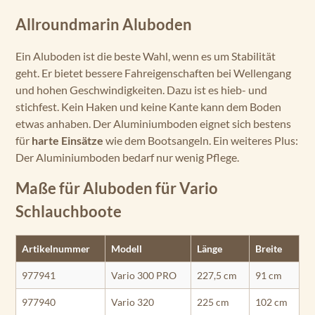
Allroundmarin Aluboden
Ein Aluboden ist die beste Wahl, wenn es um Stabilität
geht. Er bietet bessere Fahreigenschaften bei Wellengang
und hohen Geschwindigkeiten. Dazu ist es hieb- und
stichfest. Kein Haken und keine Kante kann dem Boden
etwas anhaben. Der Aluminiumboden eignet sich bestens
für
harte Einsätze
wie dem Bootsangeln. Ein weiteres Plus:
Der Aluminiumboden bedarf nur wenig Pflege.
Maße für Aluboden für Vario
Schlauchboote
Artikelnummer
Modell
Länge
Breite
977941
Vario 300 PRO
227,5 cm
91 cm
977940
Vario 320
225 cm
102 cm