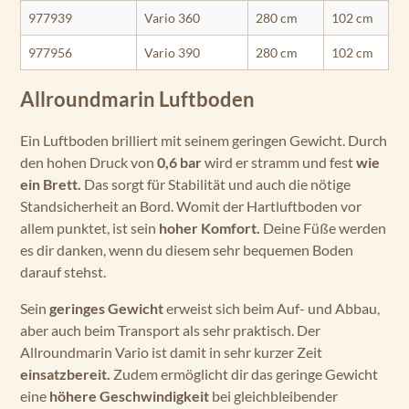
977939
Vario 360
280 cm
102 cm
977956
Vario 390
280 cm
102 cm
Allroundmarin Luftboden
Ein Luftboden brilliert mit seinem geringen Gewicht. Durch
den hohen Druck von
0,6 bar
wird er stramm und fest
wie
ein Brett.
Das sorgt für Stabilität und auch die nötige
Standsicherheit an Bord. Womit der Hartluftboden vor
allem punktet, ist sein
hoher Komfort.
Deine Füße werden
es dir danken, wenn du diesem sehr bequemen Boden
darauf stehst.
Sein
geringes Gewicht
erweist sich beim Auf- und Abbau,
aber auch beim Transport als sehr praktisch. Der
Allroundmarin Vario ist damit in sehr kurzer Zeit
einsatzbereit.
Zudem ermöglicht dir das geringe Gewicht
eine
höhere Geschwindigkeit
bei gleichbleibender