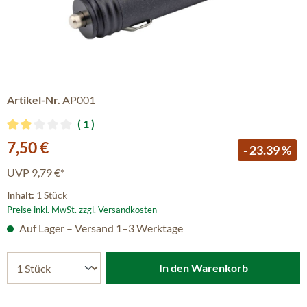
Artikel-Nr.
AP001
1
Durchschnittliche Bewertung von 2 von 5 Sternen
Verkaufspreis:
7,50 €
- 23.39 %
UVP
9,79 €*
Inhalt:
1 Stück
Preise inkl. MwSt. zzgl. Versandkosten
Auf Lager – Versand 1–3 Werktage
In den Warenkorb