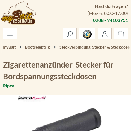
Hast du Fragen?
Zum Hauptinhalt springen
(Mo.-Fr. 8:00-17:00)
0208 - 94103751
War
myBait
Bootselektrik
Steckverbindung, Stecker & Steckdose
Zigarettenanzünder-Stecker für
Bordspannungssteckdosen
Ripca
Bildergalerie überspringen