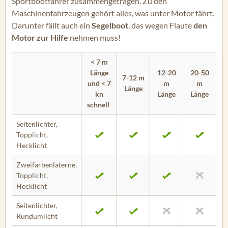
Sportbootfahrer zusammengetragen. Zu den
Maschinenfahrzeugen gehört alles, was unter Motor fährt.
Darunter fällt auch ein
Segelboot
, das wegen Flaute
den
Motor zur Hilfe
nehmen muss!
< 7 m
Länge
12-20
20-50
7-12 m
und < 7
m
m
Länge
kn
Länge
Länge
schnell
Seitenlichter,
Topplicht,
Hecklicht
Zweifarbenlaterne,
Topplicht,
Hecklicht
Seitenlichter,
Rundumlicht