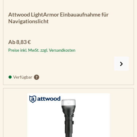
Attwood LightArmor Einbauaufnahme für
Navigationslicht
Regulärer Preis:
Ab
8,83 €
Preise inkl. MwSt. zzgl. Versandkosten
Verfügbar