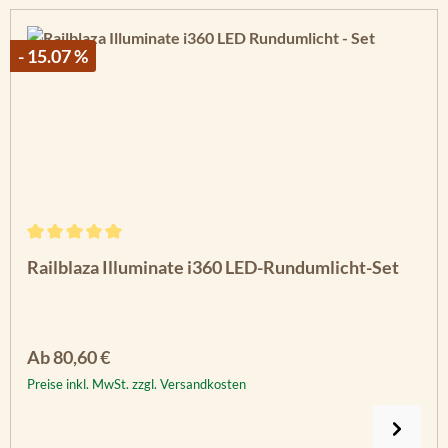
- 15.07 %
Durchschnittliche Bewertung von 5 von 5 Sternen
Railblaza Illuminate i360 LED-Rundumlicht-Set
Regulärer Preis:
Ab
80,60 €
Preise inkl. MwSt. zzgl. Versandkosten