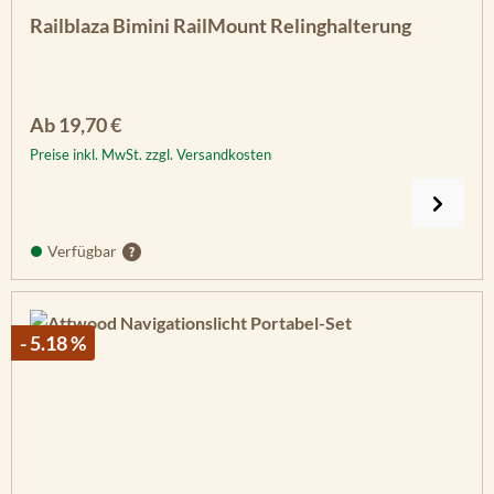
Railblaza Bimini RailMount Relinghalterung
Regulärer Preis:
Ab
19,70 €
Preise inkl. MwSt. zzgl. Versandkosten
Verfügbar
- 5.18 %