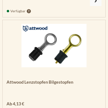
Verfügbar
Attwood Lenzstopfen Bilgestopfen
Regulärer Preis:
Ab
4,13 €