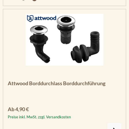
Attwood Borddurchlass Borddurchführung
Regulärer Preis:
Ab
4,90 €
Preise inkl. MwSt. zzgl. Versandkosten