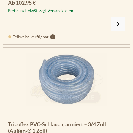
Regulärer Preis:
Ab
102,95 €
Preise inkl. MwSt. zzgl. Versandkosten
Teilweise verfügbar
Tricoflex PVC-Schlauch, armiert – 3/4 Zoll
(Außen-Ø 1 Zoll)