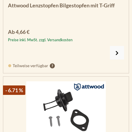
Attwood Lenzstopfen Bilgestopfen mit T-Griff
Regulärer Preis:
Ab
4,66 €
Preise inkl. MwSt. zzgl. Versandkosten
Teilweise verfügbar
- 6.71 %