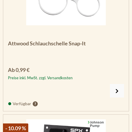
Attwood Schlauchschelle Snap-It
Regulärer Preis:
Ab
0,99 €
Preise inkl. MwSt. zzgl. Versandkosten
Verfügbar
- 10.09 %