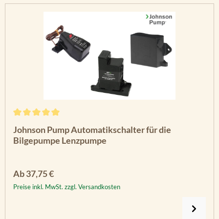
Durchschnittliche Bewertung von 5 von 5 Sternen
Johnson Pump Automatikschalter für die
Bilgepumpe Lenzpumpe
Regulärer Preis:
Ab
37,75 €
Preise inkl. MwSt. zzgl. Versandkosten