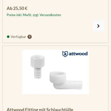
Regulärer Preis:
Ab
25,50 €
Preise inkl. MwSt. zzgl. Versandkosten
Verfügbar
Attwood Fitting mit Schlauchtülle