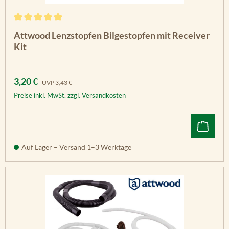
Durchschnittliche Bewertung von 5 von 5 Sternen
Attwood Lenzstopfen Bilgestopfen mit Receiver
Kit
Verkaufspreis:
Regulärer Preis:
3,20 €
UVP
3,43 €
Preise inkl. MwSt. zzgl. Versandkosten
Auf Lager – Versand 1–3 Werktage