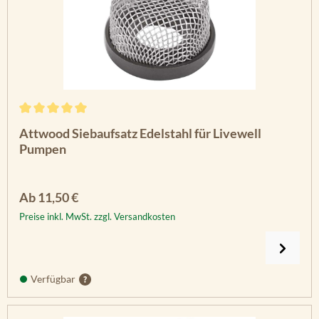
Durchschnittliche Bewertung von 5 von 5 Sternen
Attwood Siebaufsatz Edelstahl für Livewell
Pumpen
Regulärer Preis:
Ab
11,50 €
Preise inkl. MwSt. zzgl. Versandkosten
Verfügbar