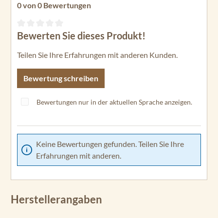
0 von 0 Bewertungen
Bewerten Sie dieses Produkt!
Durchschnittliche Bewertung von 0 von 5 Sternen
Teilen Sie Ihre Erfahrungen mit anderen Kunden.
Bewertung schreiben
Bewertungen nur in der aktuellen Sprache anzeigen.
Keine Bewertungen gefunden. Teilen Sie Ihre
Erfahrungen mit anderen.
Herstellerangaben