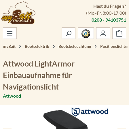
Hast du Fragen?
Zum Hauptinhalt springen
(Mo.-Fr. 8:00-17:00)
0208 - 94103751
War
myBait
Bootselektrik
Bootsbeleuchtung
Positionslichter
Attwood LightArmor
Einbauaufnahme für
Navigationslicht
Attwood
Bildergalerie überspringen