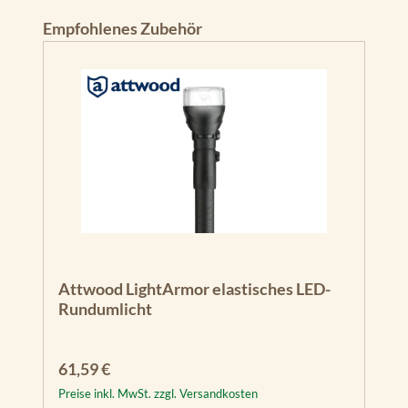
Produktgalerie überspringen
Empfohlenes Zubehör
Attwood LightArmor elastisches LED-
Rundumlicht
Regulärer Preis:
61,59 €
Preise inkl. MwSt. zzgl. Versandkosten