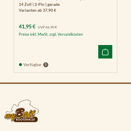
14 Zoll | 2-Pin | gerade
Varianten ab
37,90 €
Verkaufspreis:
Regulärer Preis:
41,95 €
UVP
46,90 €
Preise inkl. MwSt. zzgl. Versandkosten
Verfügbar