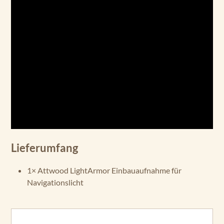
Lieferumfang
1× Attwood LightArmor Einbauaufnahme für
Navigationslicht